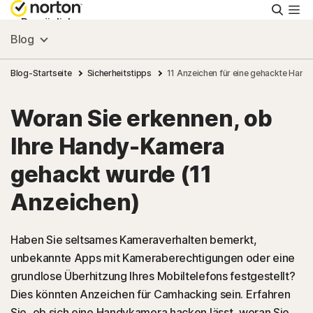
Suche
Persönlich
Blog
Small Business
Blog-Startseite
Sicherheitstipps
11 Anzeichen für eine gehackte Han
Woran Sie erkennen, ob
Ressourcen
Ihre Handy-Kamera
Support
gehackt wurde (11
Anzeichen)
Kostenlos testen
Haben Sie seltsames Kameraverhalten bemerkt,
Deutschland
unbekannte Apps mit Kameraberechtigungen oder eine
grundlose Überhitzung Ihres Mobiltelefons festgestellt?
Dies könnten Anzeichen für Camhacking sein. Erfahren
Einloggen
Sie, ob sich eine Handykamera hacken lässt, woran Sie