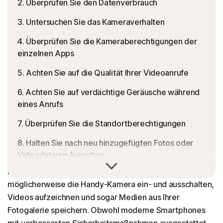
2. Überprüfen Sie den Datenverbrauch
3. Untersuchen Sie das Kameraverhalten
4. Überprüfen Sie die Kameraberechtigungen der
einzelnen Apps
5. Achten Sie auf die Qualität Ihrer Videoanrufe
6. Achten Sie auf verdächtige Geräusche während
eines Anrufs
7. Überprüfen Sie die Standortberechtigungen
8. Halten Sie nach neu hinzugefügten Fotos oder
Videodateien Ausschau
Ob Sie es glauben oder nicht: Hacker, die Spyware oder
Remote-Access-Trojaner einsetzen, können
9. Behalten Sie die Akkuleistung im Blick
möglicherweise die Handy-Kamera ein- und ausschalten,
10. Prüfen Sie, ob sich Ihr Gerät wärmer anfühlt als
Videos aufzeichnen und sogar Medien aus Ihrer
sonst
Fotogalerie speichern. Obwohl moderne Smartphones
mit verbesserten Sicherheitsmaßnahmen ausgestattet