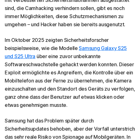
11. Scannen Sie das Gerät auf Malware
sind, die Camhacking verhindern sollen, gibt es noch
Was Sie tun sollten, wenn die Kamera Ihres
immer Möglichkeiten, diese Schutzmechanismen zu
Mobiltelefons gehackt wurde
umgehen – und Hacker haben sie bereits ausgenutzt.
So schützen Sie die Kamera Ihres Mobiltelefons vor
Im Oktober 2025 zeigten Sicherheitsforscher
Hackern
beispielsweise, wie die Modelle
Samsung Galaxy S25
Schützen Sie die Kamera Ihres Mobiltelefons mit
und S25 Ultra
über eine zuvor unbekannte
Norton 360 Deluxe besser vor neugierigen Blicken
Softwareschwachstelle gehackt werden konnten. Dieser
Exploit ermöglichte es Angreifern, die Kontrolle über ein
Häufig gestellte Fragen
Mobiltelefon aus der Ferne zu übernehmen, die Kamera
einzuschalten und den Standort des Geräts zu verfolgen,
ganz ohne dass der Benutzer auf etwas klicken oder
etwas genehmigen musste.
Samsung hat das Problem später durch
Sicherheitsupdates behoben, aber der Vorfall unterstrich
das sehr reale Risiko von Spionage auf Mobilgeräten. In