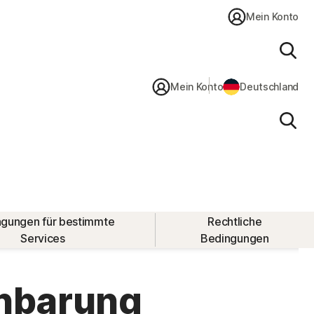
Mein Konto
Suc
Mein Konto
Deutschland
Suc
gungen für bestimmte
Rechtliche
Services
Bedingungen
inbarung