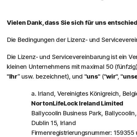
Vielen Dank, dass Sie sich für uns entschie
Die Bedingungen der Lizenz- und Serviceverei
Die Lizenz- und Servicevereinbarung ist ein Ve
kleinen Unternehmens mit maximal 50 (fünfzig) 
"
Ihr
“ usw. bezeichnet), und "
uns
" ("
wir
", "
uns
a. Irland, Vereinigtes Königreich, Be
NortonLifeLock Ireland Limited
Ballycoolin Business Park, Ballycooli
Dublin 15, Irland
Firmenregistrierungsnummer: 15935