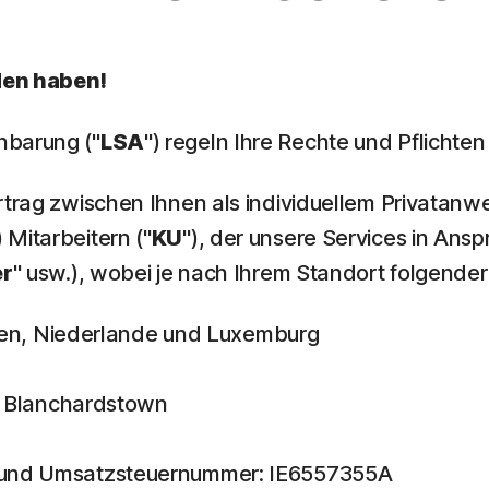
den haben!
nbarung ("
LSA
") regeln Ihre Rechte und Pflichten
rtrag zwischen Ihnen als individuellem Privatanw
Mitarbeitern ("
KU
"), der unsere Services in Ans
er
" usw.), wobei je nach Ihrem Standort folgender 
lgien, Niederlande und Luxemburg
n, Blanchardstown
5 und Umsatzsteuernummer: IE6557355A