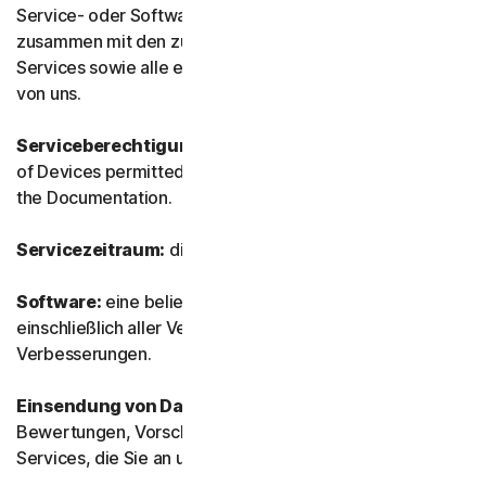
Service- oder Software-as-a-Service(SaaS)-Angebote
zusammen mit den zugehörigen Funktionen oder
Services sowie alle einmaligen Services oder Produkte
von uns.
Serviceberechtigung:
means the number and the type
of Devices permitted to use the Software, as specified in
the Documentation.
Servicezeitraum:
die Gültigkeitsdauer des Service.
Software:
eine beliebige Software von uns,
einschließlich aller Versionen, Revisionen, Updates und
Verbesserungen.
Einsendung von Daten:
jegliches Feedback, jegliche
Bewertungen, Vorschläge, Kommentare oder Ideen zu
Services, die Sie an uns senden.