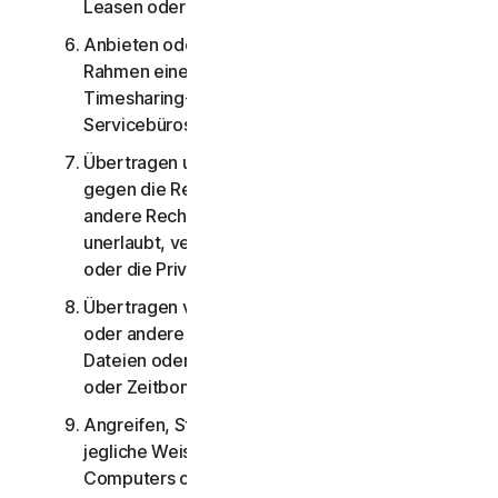
Leasen oder Verleihen der Services;
Anbieten oder Bereitstellen der Services im
Rahmen eines Gebäudeverwaltungs-,
Timesharing-, Service Provider- oder
Servicebürosystems;
Übertragen und Speichern von Materialien, die
gegen die Rechte am geistigen Eigentum oder
andere Rechte Dritter verstoßen oder die illegal,
unerlaubt, verleumderisch oder beleidigend sind
oder die Privatsphäre von Dritten verletzen;
Übertragen von Materialien, die Softwareviren
oder andere schädigende Computercodes,
Dateien oder Programme wie Trojaner, Würmer
oder Zeitbomben enthalten;
Angreifen, Stören, Dienstverweigerung auf
jegliche Weise eines anderen Netzwerks,
Computers oder Datenknotens über die