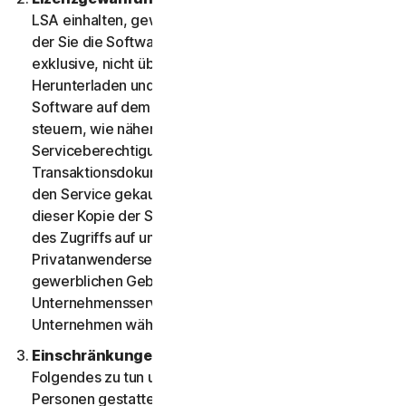
LSA einhalten, gewähren wir Ihnen in der Region, in
der Sie die Software erworben haben, eine nicht
exklusive, nicht übertragbare, befristete Lizenz zum
Herunterladen und Installieren einer Kopie der
Software auf dem Gerät, das Sie besitzen oder
steuern, wie näher beschrieben in der
Serviceberechtigung oder den entsprechenden
Transaktionsdokumenten des Anbieters, bei dem Sie
den Service gekauft haben, sowie zur Ausführung
dieser Kopie der Software ausschließlich zum Zwecke
des Zugriffs auf und der Nutzung der
Privatanwenderservices für Ihren persönlichen, nicht
gewerblichen Gebrauch bzw. – im Fall der
Unternehmensservices – der internen Nutzung im
Unternehmen während des Servicezeitraums.
Einschränkungen.
Sie sind nicht berechtigt,
Folgendes zu tun und dürfen dies auch nicht anderen
Personen gestatten: