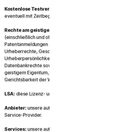
Kostenlose Testversion:
Service, der kostenlos und
eventuell mit Zeitbegrenzung angeboten wird.
Rechte am geistigen Eigentum:
Patentrechte
(einschließlich und ohne Einschränkung
Patentanmeldungen und -offenlegungen), Erfindungen,
Urheberrechte, Geschäftsgeheimnisse,
Urheberpersönlichkeitsrechte, Know-how, Daten- und
Datenbankrechte sowie alle anderen Rechte an
geistigem Eigentum, die in einem Land oder einer
Gerichtsbarkeit der Welt anerkannt sind.
LSA:
diese Lizenz- und Servicevereinbarung.
Anbieter:
unsere autorisierten Vertriebspartner und IT-
Service-Provider.
Services:
unsere auf Abonnements basierenden