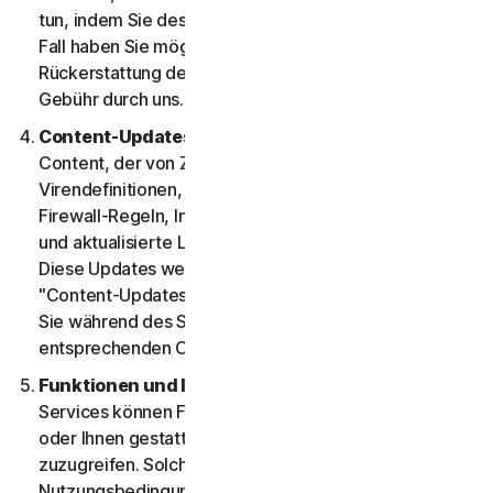
tun, indem Sie dessen Anweisungen folgen. In diesem
Fall haben Sie möglicherweise keinen Anspruch auf
Rückerstattung der beim Anbieter entrichteten
Gebühr durch uns.
Content-Updates.
Bestimmte Services nutzen
Content, der von Zeit zu Zeit aktualisiert wird (z. B.
Virendefinitionen, Antispam-Regeln, URL-Listen,
Firewall-Regeln, Informationen zu Sicherheitslücken
und aktualisierte Listen authentifizierter Webseiten).
Diese Updates werden zusammenfassend als
"Content-Updates" bezeichnet. In diesem Fall haben
Sie während des Servicezeitraums Zugriff auf die
entsprechenden Content-Updates.
Funktionen und Inhalte von Drittanbietern.
Die
Services können Funktionen von Dritten enthalten
oder Ihnen gestatten, auf Inhalte von Websites Dritter
zuzugreifen. Solche Funktionen oder Inhalte können
Nutzungsbedingungen und Datenschutzrichtlinien