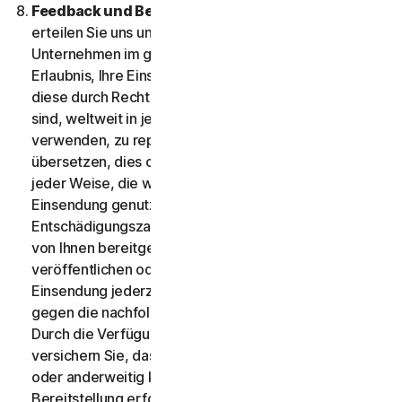
Feedback und Bewertungen.
Für alle Einsendungen
erteilen Sie uns und unseren verbundenen
Unternehmen im gesetzlich zulässigen Umfang die
Erlaubnis, Ihre Einsendungen für den Zeitraum in dem
diese durch Rechte an geistigem Eigentum gestützt
sind, weltweit in jeglicher Form und allen Medien zu
verwenden, zu reproduzieren, zu kopieren und zu
übersetzen, dies ohne jegliche Einschränkung und in
jeder Weise, die wir für richtig halten. Wenn Ihre
Einsendung genutzt wird, erhalten Sie keine
Entschädigungszahlung. Wir sind nicht verpflichtet,
von Ihnen bereitgestellte Einsendungen zu
veröffentlichen oder zu nutzen, und können jede
Einsendung jederzeit entfernen, vor allem, wenn sie
gegen die nachfolgenden Bedingungen verstößt.
Durch die Verfügungstellung einer Einsendung
versichern Sie, dass Sie alle Rechte daran besitzen
oder anderweitig kontrollieren, die für die
Bereitstellung erforderlich sind, einschließlich der