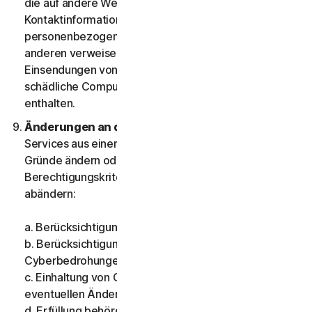
die auf andere Websites, Adressen, E-Mail-Adressen,
Kontaktinformationen, Telefonnummern oder andere
personenbezogenen Daten zu Ihnen selbst oder
anderen verweisen, und (vii) Sie nehmen keine
Einsendungen von Daten vor, die potenziell
schädliche Computerprogramme oder -dateien
enthalten.
Änderungen an den Services.
Wir können die
Services aus einem oder mehreren der folgenden
Gründe ändern oder einstellen oder
Berechtigungskriterien für die Services einführen oder
abändern:
a. Berücksichtigung technologischer Änderungen;
b. Berücksichtigung von Änderungen bei der Art von
Cyberbedrohungen;
c. Einhaltung von Gesetzen und Berücksichtigung von
eventuellen Änderungen darin;
d. Erfüllung behördlicher Anforderungen;