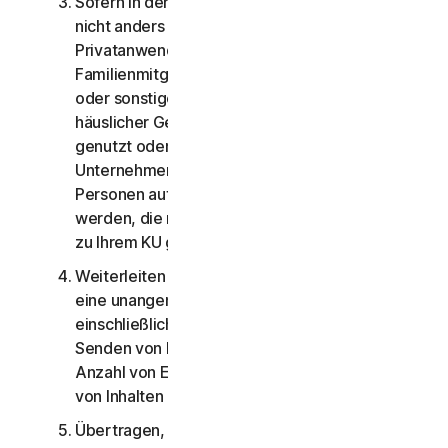
Sofern in der LSA oder in der Dokumentation
nicht anders festgelegt, dürfen die
Privatanwenderservices nicht von
Familienmitgliedern, Nicht-Familienmitgliedern
oder sonstigen Personen, die nicht mit Ihnen in
häuslicher Gemeinschaft leben, aufgerufen,
genutzt oder geteilt werden, und die
Unternehmensservices dürfen nicht von
Personen aufgerufen, genutzt oder geteilt
werden, die nicht Ihre Mitarbeiter sind oder nicht
zu Ihrem KU gehören.
Weiterleiten von Daten und anderen Inhalten an
eine unangemessen große Anzahl von Personen,
einschließlich und ohne Einschränkung, das
Senden von Massen-E-Mails an eine große
Anzahl von Empfängern oder das Weiterleiten
von Inhalten an unbekannte Personen;
Übertragen, Unterlizenzieren, Vermieten,