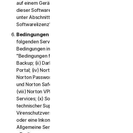
auf einem Gerät installieren. Die für die Nutzung
dieser Software geltenden Bedingungen finden Sie
unter Abschnitt 3 der LSA – "Bedingungen der
Softwarelizenz".
Bedingungen für bestimmte Services.
Die
folgenden Services unterliegen zusätzlichen
Bedingungen in Abschnitt 4 der LSA –
"Bedingungen für bestimmte Services": (i) Cloud-
Backup; (ii) Dark Web Monitoring; (iii) Norton Credit
Portal; (iv) Norton Family und Kindersicherung; (v)
Norton Password Manager; (vi) Norton Safe Search
und Norton Safe Web; (vii) Norton Small Business;
(viii) Norton VPN; (ix) Wiederherstellungs-Support-
Services; (x) Social Media Monitoring und (xi)
technischer Support (einschließlich Norton
Virenschutzversprechen). Wenn es einen Konflikt
oder eine Inkonsistenz zwischen "Abschnitt 2 –
Allgemeine Servicebedingungen" und "Abschnitt 4