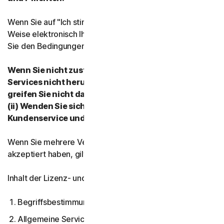
Wenn Sie auf "Ich stimme zu" klicken oder auf andere
Weise elektronisch Ihre Zustimmung anzeigen, stimmen
Sie den Bedingungen der LSA zu.
Wenn Sie nicht zustimmen: (i) Laden Sie unsere
Services nicht herunter, installieren Sie sie nicht,
greifen Sie nicht darauf zu, und nutzen Sie sie nicht.
(ii) Wenden Sie sich an Ihren Anbieter oder an den
Kundenservice und -support.
Wenn Sie mehrere Versionen der LSA für einen Service
akzeptiert haben, gilt nur die neueste Version.
Inhalt der Lizenz- und Servicevereinbarung:
Begriffsbestimmungen
Allgemeine Servicebedingungen