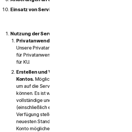
Einsatz von Services über ein Netzwerk
Nutzung der Services
Privatanwender- oder Unternehmensservices
.
Unsere Privatanwenderservices sind ausschließlich
für Privatanwender konzipiert und geeignet, nicht
für KU.
Erstellen und Verwalten eines
Kontos.
Möglicherweise benötigen Sie ein Konto,
um auf die Services zugreifen und diese nutzen zu
können. Es ist wichtig, dass Sie uns genaue,
vollständige und aktuelle Kontoinformationen
(einschließlich einer gültigen E-Mail-Adresse) zur
Verfügung stellen und diese Informationen auf dem
neuesten Stand halten. Andernfalls müssen wir Ihr
Konto möglicherweise sperren oder kündigen, und