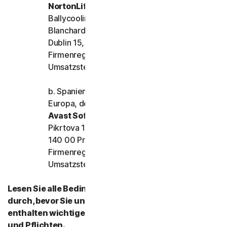
NortonLifeLock Ireland Limited
Ballycoolin Business Park, Ballycoolin,
Blanchardstown
Dublin 15, Irland
Firmenregistrierungsnummer: 159355 und
Umsatzsteuernummer: IE6557355A
b. Spanien, Frankreich, Italien und das übrige
Europa, der Nahe Osten und Afrika
Avast Software s.r.o.
Pikrtova 1737/1a, Nusle,
140 00 Praha 4, Tschechische Republik
Firmenregistrierungsnummer: 02176475 und
Umsatzsteuernummer: CZ02176475
Lesen Sie alle Bedingungen der LSA sorgfältig
durch, bevor Sie unsere Services nutzen. Diese
enthalten wichtige Informationen zu Ihren Rechten
und Pflichten.