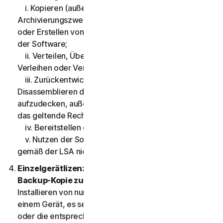
i. Kopieren (außer zu Sicherungs- oder
Archivierungszwecken, wie unten zulässig), Ändern
oder Erstellen von abgeleiteten Werken basierend auf
der Software;
ii. Verteilen, Übertragen, Unterlizenzieren, Leasen,
Verleihen oder Vermieten der Software an Dritte;
iii. Zurückentwickeln, Dekompilieren oder
Disassemblieren der Software, um den Quellcode
aufzudecken, außer und nur in dem Umfang, in dem
das geltende Recht dies ausdrücklich zulässt;
iv. Bereitstellen der Funktion der Software an Dritte;
v. Nutzen der Software auf irgendeine Art, die
gemäß der LSA nicht zulässig ist.
Einzelgerätlizenz; nur eine Archivierung oder
Backup-Kopie zulässig.
Die LSA erlaubt das
Installieren von nur einer Kopie der Software auf nur
einem Gerät, es sei denn, Ihre Serviceberechtigung
oder die entsprechende Dokumentation des