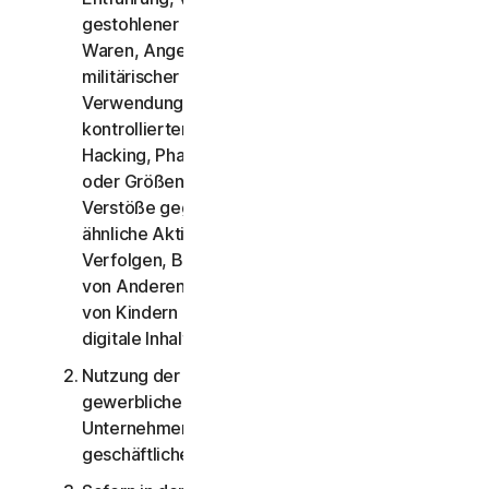
gestohlener Kreditkarten, Verkauf gestohlener
Waren, Angebot oder Verkauf verbotener,
militärischer und Waren mit doppeltem
Verwendungszweck, Angebot oder Verkauf
kontrollierter Substanzen, Identitätsdiebstahl,
Hacking, Pharming, Scraping in jeglicher Form
oder Größenordnung, digitale Piraterie,
Verstöße gegen geistiges Eigentum und andere
ähnliche Aktivitäten sowie das Belästigen,
Verfolgen, Bedrohen, Verletzen, Überwachen
von Anderen oder jegliche Form der Ausbeutung
von Kindern (einschließlich Audio, Video, Fotos,
digitale Inhalte usw.);
Nutzung der Privatanwenderservices für
gewerbliche Zwecke bzw. Nutzung der
Unternehmensservices für andere als interne
geschäftliche Zwecke.