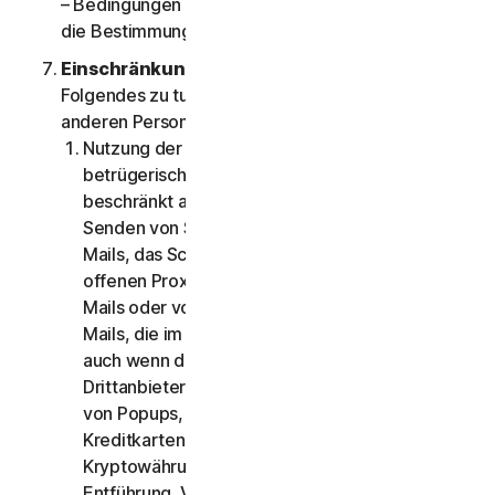
– Bedingungen für bestimmte Services" gibt, gelten
die Bestimmungen in Abschnitt 4.
Einschränkungen.
Sie sind nicht berechtigt,
Folgendes zu tun und dürfen dies auch nicht
anderen Personen gestatten:
Nutzung der Services für illegale oder
betrügerische Zwecke, einschließlich, aber nicht
beschränkt auf das Scannen von Ports, das
Senden von Spam, das Senden von Opt-In-E-
Mails, das Scannen nach offenen Relays oder
offenen Proxys, das Senden unerwünschter E-
Mails oder von Versionen oder Arten von E-
Mails, die im großen Umfang gesendet werden,
auch wenn die E-Mail über Server von
Drittanbietern weitergeleitet wird, das Aufrufen
von Popups, Nutzung gestohlener Kreditkarten,
Kreditkartenbetrug, Finanzbetrug,
Kryptowährungsbetrug, Tarnung, Erpressung,
Entführung, Vergewaltigung, Mord, Verkauf