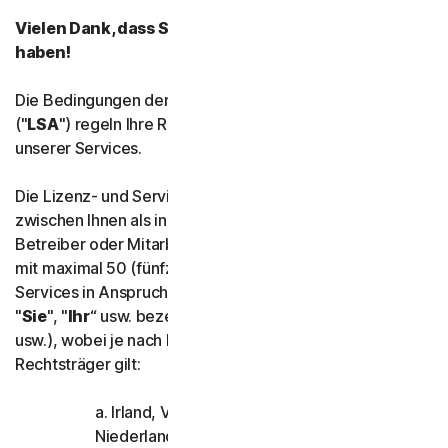
Vielen Dank, dass Sie sich für uns entschieden
Norton Antivirus Plus
haben!
Norton Mobile Security für
Die Bedingungen der Lizenz- und Servicevereinbarung
("
LSA
") regeln Ihre Rechte und Pflichten für die Nutzung
Norton Mobile Security für
unserer Services.
Die Lizenz- und Servicevereinbarung ist ein Vertrag
Datenschutz
zwischen Ihnen als individuellem Privatanwender oder
Betreiber oder Mitarbeiter eines kleinen Unternehmens
Norton VPN
mit maximal 50 (fünfzig) Mitarbeitern ("
KU
"), der unsere
Services in Anspruch nehmen wird (im Folgenden als
Norton AntiTrack
"
Sie
", "
Ihr
“ usw. bezeichnet), und "
uns
" ("
wir
", "
unser
"
usw.), wobei je nach Ihrem Standort folgender
Rechtsträger gilt:
Norton Identity Adviso
a. Irland, Vereinigtes Königreich, Belgien,
Mehr Norton
Niederlande und Luxemburg