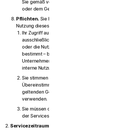
Sie gemäß vorliegender Servicevereinbarung
oder dem Gesetz nicht berechtigt sind;
Pflichten.
Sie haben im Zusammenhang mit der
Nutzung dieses Service folgende Pflichten:
Ihr Zugriff auf die Privatanwenderservices ist
ausschließlich für Ihren persönlichen Gebrauch
oder die Nutzung im eigenen Haushalt
bestimmt – beziehungsweise im Falle von
Unternehmensservices ausschließlich für Ihre
interne Nutzung im Unternehmen.
Sie stimmen zu, Software und Services in
Übereinstimmung mit der LSA und allen
geltenden Gesetzen und Vorschriften zu
verwenden.
Sie müssen die technischen Einschränkungen
der Services bzw. Software beachten.
Servicezeitraum.
In der zugehörigen Dokumentation