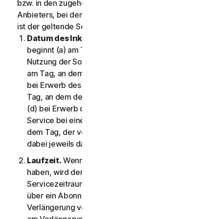
bzw. in den zugehörigen Übertragungsunterlagen des
Anbieters, bei dem Sie den Service erworben haben,
ist der geltende Servicezeitraum angegeben.
Datum des Inkrafttretens.
Der Servicezeitraum
beginnt (a) am Tag der Erstinstallation bzw.
Nutzung der Software bzw. des Service oder (b)
am Tag, an dem die LSA akzeptiert wurde, oder (c)
bei Erwerb des Service in unserem Online-Shop am
Tag, an dem der Kauf abgeschlossen wurde, oder
(d) bei Erwerb der Rechte zur Verwendung des
Service bei einem entsprechenden Anbieter an
dem Tag, der von diesem festgelegt wurde. Es gilt
dabei jeweils das frühere Datum.
Laufzeit.
Wenn Sie ein befristetes Abonnement
haben, wird der Service am Ende des
Servicezeitraums automatisch beendet. Wenn Sie
über ein Abonnement mit automatischer
Verlängerung verfügen, wird Ihr Servicezeitraum