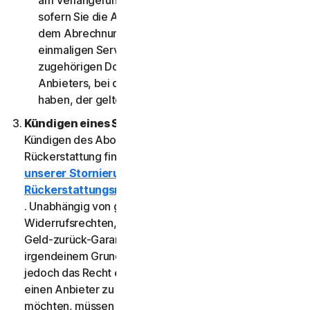
am Verlängerungsdatum automatisch verlängert,
sofern Sie die Abonnementverlängerung nicht vor
dem Abrechnungsdatum kündigen. Bei einem
einmaligen Service oder Produkt ist in der
zugehörigen Dokumentation bzw. der des
Anbieters, bei dem Sie den Service erworben
haben, der geltende Servicezeitraum angegeben.
Kündigen eines Service.
Informationen zum
Kündigen des Abonnements und ggf. Anfordern einer
Rückerstattung finden Sie in
unserer Stornierungs- und
Rückerstattungsrichtlinie
. Unabhängig von gesetzlichen Rechten, wie
Widerrufsrechten, können bestimmte Services eine
Geld-zurück-Garantie beinhalten, wenn Sie aus
irgendeinem Grund nicht zufrieden sind. Wenn Sie
jedoch das Recht erhalten haben, den Service über
einen Anbieter zu nutzen, und Sie ihn kündigen
möchten, müssen Sie dies direkt bei diesem Anbieter