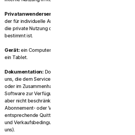
Privatanwenderservice:
bezeichnet jeglichen Service,
der für individuelle Anwenderzwecke konzipiert und für
die private Nutzung oder die Nutzung im Haushalt
bestimmt ist.
Gerät:
ein Computer, ein Laptop, ein Smartphone oder
ein Tablet.
Dokumentation:
Dokumente und Informationen von
uns, die dem Service bzw. der Software beigefügt sind
oder im Zusammenhang mit dem Service und/oder der
Software zur Verfügung gestellt werden (einschließlich,
aber nicht beschränkt auf Verpackung oder Kauf-,
Abonnement- oder Verlängerungsinformationen und
entsprechende Quittungen und Bestätigungs-E-Mails
und Verkaufsbedingungen bei direkter Abwicklung mit
uns).