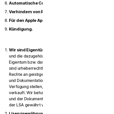
Automatische Content-Updates.
Verhindern von Raubkopien der Software.
Für den Apple App Store geltende Bedingungen.
Kündigung.
Wir sind Eigentümer der Software.
Die Software
und die dazugehörige Dokumentation sind unser
Eigentum bzw. das Eigentum unserer Lizenzgeber und
sind urheberrechtlich geschützt. Dazu gehören alle
Rechte an geistigem Eigentum an und für die Software
und Dokumentation. Software, die wir Ihnen zur
Verfügung stellen, wird lizenziert und nicht an Sie
verkauft. Wir behalten uns alle Rechte an der Software
und der Dokumentation vor, die nicht ausdrücklich in
der LSA gewährt werden.
Lizenzgewährung
Solange Sie die Bedingungen der