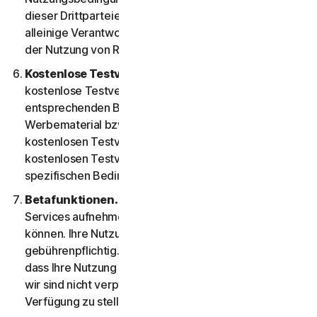
dieser Drittparteien unterliegen. Sie übernehmen die
alleinige Verantwortung und alle Risiken, die sich aus
der Nutzung von Ressourcen Dritter ergeben.
Kostenlose Testversionen.
Wenn wir eine
kostenlose Testversion anbieten, werden die
entsprechenden Bedingungen beim Anmelden, im
Werbematerial bzw. in der Beschreibung der
kostenlosen Testversion angegeben. Ihre Nutzung der
kostenlosen Testversion setzt voraus, dass Sie diese
spezifischen Bedingungen einhalten.
Betafunktionen.
Wir können Betafunktionen in die
Services aufnehmen, zu denen Sie Feedback geben
können. Ihre Nutzung der Betafunktionen ist eventuell
gebührenpflichtig. Sie verstehen und stimmen zu,
dass Ihre Nutzung der Betafunktionen freiwillig ist, und
wir sind nicht verpflichtet, Ihnen Betafunktionen zur
Verfügung zu stellen.