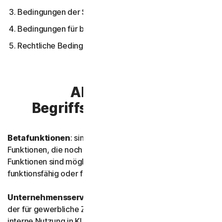
Bedingungen der Softwarelizenz
Bedingungen für bestimmte Services
Rechtliche Bedingungen
Abschnitt 1 –
Begriffsbestimmungen
Betafunktionen
: sind neue bzw. aktualisierte
Funktionen, die noch getestet werden. Solche
Funktionen sind möglicherweise noch nicht vollständig
funktionsfähig oder fertiggestellt.
Unternehmensservice:
bezeichnet jeglichen Service,
der für gewerbliche Zwecke konzipiert und für die
interne Nutzung in KU bestimmt ist.