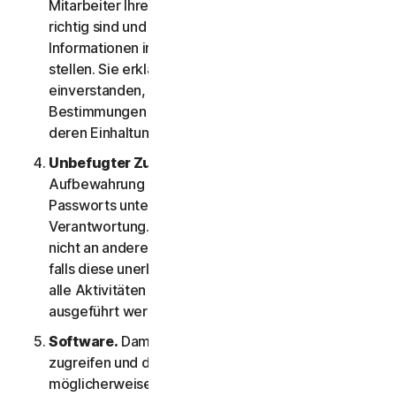
Mitarbeiter Ihres KU übermitteln, zutreffend und
richtig sind und dass Sie berechtigt sind, uns diese
Informationen in ihrem Namen zur Verfügung zu
stellen. Sie erklären sich ferner damit
einverstanden, die betroffenen Personen über die
Bestimmungen dieser LSA zu informieren und
deren Einhaltung dieser LSA sicherzustellen.
Unbefugter Zugriff auf Ihr Konto
. Die sichere
Aufbewahrung Ihres Benutzernamens und
Passworts unterliegt Ihrer alleinigen
Verantwortung. Geben Sie diese Informationen
nicht an andere weiter und teilen Sie uns sofort mit,
falls diese unerlaubt genutzt wurden. Sie sind für
alle Aktivitäten verantwortlich, die mit Ihrem Konto
ausgeführt werden.
Software.
Damit Sie auf bestimmte Services
zugreifen und diese nutzen können, müssen Sie
möglicherweise eine Software herunterladen und