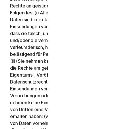
Rechte an geistigem Eigentum. Sie bestätigen
Folgendes: (i) Alle Inhalte Ihrer Einsendungen von
Daten sind korrekt; (ii) Sie nehmen keine
Einsendungen von Daten vor, von denen Sie wissen,
dass sie falsch, ungenau oder irreführend sind,
und/oder die vernünftigerweise als diffamierend,
verleumderisch, hasserfüllt, anstößig, bedrohlich oder
belästigend für Personen angesehen werden können;
(iii) Sie nehmen keine Einsendungen von Daten vor,
die Rechte am geistigen Eigentum Dritter oder andere
Eigentums-, Veröffentlichungs- und
Datenschutzrechte verletzen; (iv) Sie nehmen keine
Einsendungen von Daten vor, die gegen Gesetze,
Verordnungen oder Vorschriften verstoßen; (v) Sie
nehmen keine Einsendungen von Daten vor, für die Sie
von Dritten eine Vergütung oder Gegenleistung
erhalten haben; (vi) Sie dürfen keine Einsendungen
von Daten vornehmen, die Informationen enthalten,