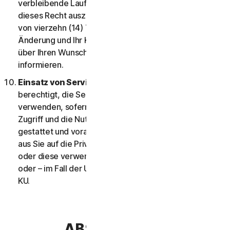
verbleibende Laufzeit Ihrer Services zu erhalten. Um
dieses Recht auszuüben, müssen Sie uns innerhalb
von vierzehn (14) Tagen, nachdem wir Sie über die
Änderung und Ihr Kündigungsrecht informiert haben,
über Ihren Wunsch zur Vertragskündigung
informieren.
Einsatz von Services über ein Netzwerk.
Sie sind
berechtigt, die Services über ein Netzwerk zu
verwenden, sofern Ihre Serviceberechtigung den
Zugriff und die Nutzung auf mehr als einem Gerät
gestattet und vorausgesetzt, jedes Gerät, von dem
aus Sie auf die Privatanwenderservices zugreifen
oder diese verwenden, gehört zum selben Haushalt
oder – im Fall der Unternehmensservices – zum selben
KU.
ABSCHNITT 3 –