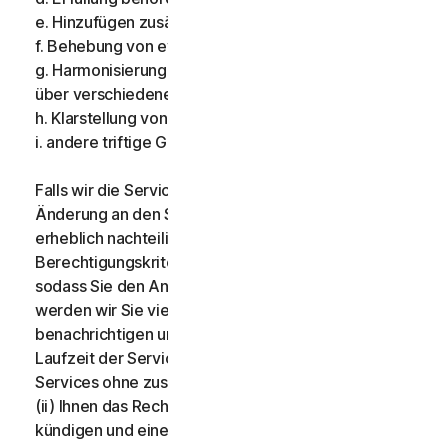
e. Hinzufügen zusätzlicher Funktionen;
f. Behebung von eventuellen Fehlern;
g. Harmonisierung der Services oder Bedingungen
über verschiedene Rechtsräume hinweg;
h. Klarstellung von Bedingungen; und
i. andere triftige Gründe.
Falls wir die Services einstellen, eine wesentliche
Änderung an den Services vornehmen, die für Sie
erheblich nachteilig sein kann, oder
Berechtigungskriterien einführen bzw. abändern,
sodass Sie den Anspruch auf Services verlieren,
werden wir Sie vierzehn (14) Tage im Voraus
benachrichtigen und (i) Ihnen für die verbleibende
Laufzeit der Services vergleichbare oder bessere
Services ohne zusätzliche Kosten bereitstellen; oder
(ii) Ihnen das Recht einräumen, Ihren Vertrag zu
kündigen und eine anteilige Rückerstattung für die