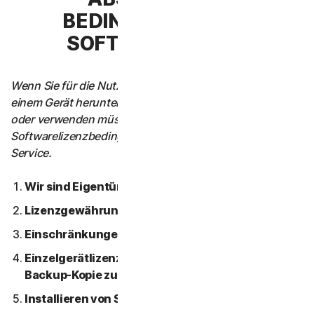
BEDINGUNGEN DER
SOFTWARELIZENZ
Wenn Sie für die Nutzung des Service Software auf
einem Gerät herunterladen, installieren, darauf zugreifen
oder verwenden müssen, gelten diese
Softwarelizenzbedingungen auch für Ihre Nutzung des
Service.
Wir sind Eigentümer der Software
Lizenzgewährung
Einschränkungen.
Einzelgerätlizenz; nur eine Archivierung oder
Backup-Kopie zulässig
Installieren von Software.