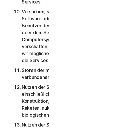
Services;
Versuchen, sich unberechtigten Zugriff auf
Software oder Services, die Konten anderer
Benutzer des Services oder mit der Software
oder dem Service verbundene
Computersysteme oder Netzwerke zu
verschaffen, oder Maßnahmen zu umgehen, die
wir möglicherweise ergreifen, um den Zugriff auf
die Services zu verhindern oder einzuschränken;
Stören der mit der Software oder Services
verbundenen Server und Netzwerke;
Nutzen der Services für militärische Zwecke,
einschließlich Cyberkrieg, Waffenentwicklung,
Konstruktion, Herstellung oder Produktion von
Raketen, nuklearen, chemischen oder
biologischen Waffen;
Nutzen der Services auf irgendeine Art, zu der