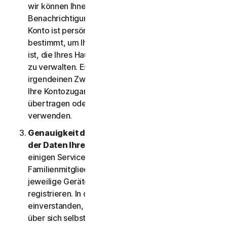
wir können Ihnen keine wichtigen
Benachrichtigungen zu den Services senden. Ihr
Konto ist persönlich und ausschließlich für Sie
bestimmt, um Ihre Services und, falls dies zulässig
ist, die Ihres Haushalts oder kleinen Unternehmens,
zu verwalten. Es darf nicht von Dritten für
irgendeinen Zweck verwendet werden. Sie dürfen
Ihre Kontozugangsdaten nicht verkaufen,
übertragen oder anderen gestatten, sie zu
verwenden.
Genauigkeit der angegebenen Daten (inklusive
der Daten Ihrer Familie oder Ihres KU).
Bei
einigen Services können Sie möglicherweise
Familienmitglieder, Mitarbeiter Ihres KU oder deren
jeweilige Geräte für die Nutzung der Services
registrieren. In diesem Fall erklären sich damit
einverstanden, dass die Informationen, die Sie uns
über sich selbst, Mitglieder Ihres Haushalts oder