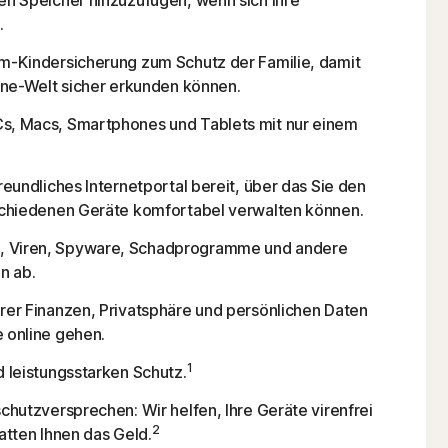
en Speicher hinzuzufügen, wenn sich Ihre
.
um-Kindersicherung zum Schutz der Familie, damit
line-Welt sicher erkunden können.
s, Macs, Smartphones und Tablets mit nur einem
reundliches Internetportal bereit, über das Sie den
rschiedenen Geräte komfortabel verwalten können.
 Viren, Spyware, Schadprogramme und andere
n ab.
rer Finanzen, Privatsphäre und persönlichen Daten
 online gehen.
1
d leistungsstarken Schutz.
schutzversprechen: Wir helfen, Ihre Geräte virenfrei
2
tatten Ihnen das Geld.