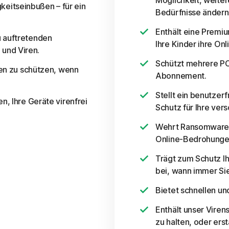
Möglichkeit, weiter
eitseinbußen – für ein
Bedürfnisse ändern
Enthält eine Premi
u auftretenden
Ihre Kinder ihre On
und Viren.
Schützt mehrere PC
nen zu schützen, wenn
Abonnement.
Stellt ein benutzerf
n, Ihre Geräte virenfrei
Schutz für Ihre ve
Wehrt Ransomware,
Online-Bedrohunge
Trägt zum Schutz Ih
bei, wann immer Sie
Bietet schnellen un
Enthält unser Viren
zu halten, oder ers