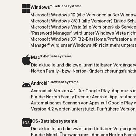
™-Betriebssysteme
Windows
Microsoft Windows 10 (alle Versionen außer Window
Microsoft Windows 8/8.1 (alle Versionen) Einige Sc
Microsoft Windows Vista (alle Versionen) ab Servi
"Password Manager" wird unter Windows Vista nicht
Microsoft Windows XP (32-Bit) Home/Professional a
Manager" wird unter Windows XP nicht mehr unterst
®-Betriebssysteme
Mac
Die aktuelle und die zwei unmittelbaren Vorgänger
Norton Family- bzw. Norton-Kindersicherungsfunkt
™-Betriebssysteme
Android
Android ab Version 4.1. Die Google Play-App muss ins
Für die Norton Family Premier Android-App ist Androi
Automatisches Scannen von Apps auf Google Play w
Version 4.2 werden unterstützt. Für frühere Versi
iOS-Betriebssysteme
Die aktuelle und die zwei unmittelbaren Vorgängerv
Für die Mobil-Überwachungs-App von Norton Family P