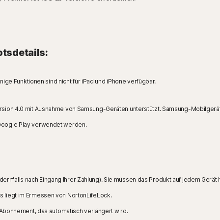
tsdetails:
nige Funktionen sind nicht für iPad und iPhone verfügbar.
rsion 4.0 mit Ausnahme von Samsung-Geräten unterstützt. Samsung-Mobilgeräte 
Google Play verwendet werden.
ernfalls nach Eingang Ihrer Zahlung). Sie müssen das Produkt auf jedem Gerät
es liegt im Ermessen von NortonLifeLock.
bonnement, das automatisch verlängert wird.