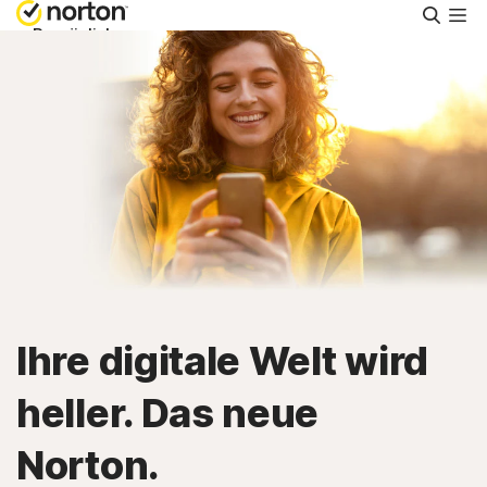
Suche
Persönlich
Small Business
Ressourcen
Support
Kostenlos testen
Ihre digitale Welt wird
Deutschland
heller. Das neue
Norton.
Einloggen