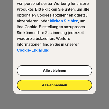
Stelle.
von personalisierter Werbung für unsere
Produkte. Bitte klicken Sie unten, um alle
optionalen Cookies abzulehnen oder zu
akzeptieren, oder
klicken Sie hier
, um
Ihre Cookie-Einstellungen anzupassen.
Sie können Ihre Zustimmung jederzeit
wieder zurückziehen. Weitere
Häufig gestellte Fragen
Informationen finden Sie in unserer
Cookie-Erklärung
.
Was ist Norton Ultimate Help Desk?
Alle ablehnen
Welche Leistungen sind in Norton Ultimate Help
Alle annehmen
Desk inbegriffen?
Wie funktioniert Norton Ultimate Help Desk?