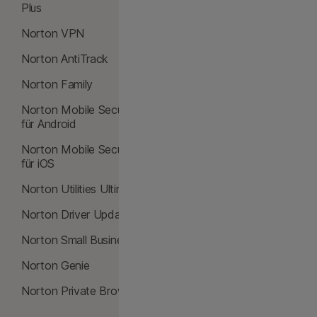
Plus
Cloud-Backup
Norton VPN
Safe Web
Norton AntiTrack
Safe Search
Norton Family
SafeCam
Norton Mobile Security
Windows 10 VPN
für Android
Intelligente Firewall
Norton Mobile Security
für iOS
Dark Web Monitoring
Norton Utilities Ultimate
Breach Detection
Norton Driver Updater
Passwort-Manager
Norton Small Business
Password Generator
Norton Genie
Data Recovery
Norton Private Browser
Data Shredder