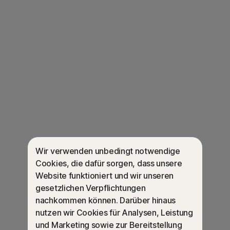
Unser Rundum-Service für
einen reibungslosen Betrieb
Mit Norton Ultimate Help Desk im Monats- und
Jahresabonnement* machen wir Ihre digitalen Geräte
startklar und sorgen anschließend für einen
reibungslosen Betrieb. Wir helfen Ihnen, Ihre Geräte mit
Ihrem WLAN-Netzwerk zu verbinden, Ihre Rechner an
den Drucker anzuschließen und Ihre Fotos von der
Digitalkamera auf den Computer zu übertragen.
Wir verwenden unbedingt notwendige
Außerdem helfen wir Ihnen bei der Behebung von
Cookies, die dafür sorgen, dass unsere
Softwareproblemen, richten den Microsoft Outlook®-E-
Website funktioniert und wir unseren
Mail-Service für Sie ein und leisten sogar bei Problemen
gesetzlichen Verpflichtungen
mit dem Betriebssystem und Computerabstürzen
β
nachkommen können. Darüber hinaus
Unterstützung.
nutzen wir Cookies für Analysen, Leistung
Bei Schwierigkeiten reicht ein Anruf und wir sind zur
und Marketing sowie zur Bereitstellung