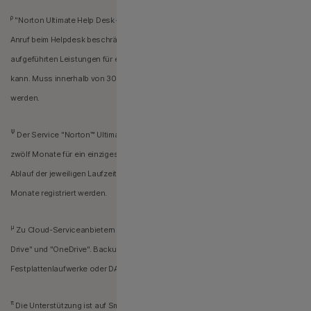
ρ
"Norton Ultimate Help Desk – Single Use" (kein Abonnement) ist auf einen
Anruf beim Helpdesk beschränkt, bei dem eine beliebige Anzahl der
aufgeführten Leistungen für ein einziges Gerät in Anspruch genommen werden
kann. Muss innerhalb von 30 Tagen ab Kaufdatum in Anspruch genommen
werden.
Ψ
Der Service "Norton™ Ultimate Help Desk – 1 Gerät" kann jeweils für
zwölf Monate für ein einziges Gerät in Anspruch genommen werden. Nach
Ablauf der jeweiligen Laufzeit kann ein neues Gerät für die nächsten zwölf
Monate registriert werden.
μ
Zu Cloud-Serviceanbietern zählen unter anderem "Box", "Dropbox", "Google
Drive" und "OneDrive". Backups auf Ihrem lokalen Laufwerk sind auf externe
Festplattenlaufwerke oder DAS (Direct Attached Storage) beschränkt.
π
Die Unterstützung ist auf Smart-TVs und Smartwatches beschränkt. Für