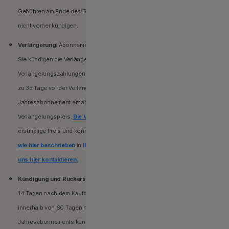
Gebühren am Ende des Testzeitraums abgerechnet werden, sofern Sie
nicht vorher kündigen.
Verlängerung
: Abonnements werden automatisch verlängert, es sei denn,
Sie kündigen die Verlängerung vor der Abrechnung.
Verlängerungszahlungen erfolgen je nach Abrechnungszyklus jährlich (bis
zu 35 Tage vor der Verlängerung) oder monatlich. Nutzer mit
Jahresabonnement erhalten im Voraus eine E-Mail mit dem
Verlängerungspreis.
Die Verlängerungspreise
können höher sein als der
erstmalige Preis und können sich ändern. Sie können die Verlängerung
wie hier beschrieben
in
Ihrem Konto
deaktivieren oder indem Sie
uns hier kontaktieren.
Kündigung und Rückerstattung
: Sie können Ihre Verträge innerhalb von
14 Tagen nach dem Kaufdatum im Fall eines Monatsabonnements und
innerhalb von 60 Tagen nach dem Kaufdatum im Fall eines
Jahresabonnements kündigen, um eine vollständige Rückerstattung zu