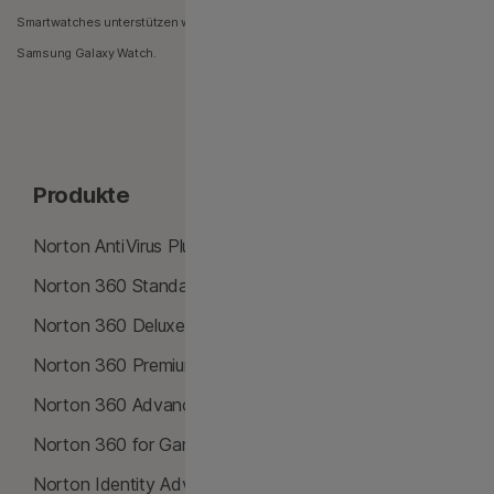
Smartwatches unterstützen wir beliebte Marken wie die Apple Watch und die
Samsung Galaxy Watch.
Produkte
Produktmerkmale
Norton AntiVirus Plus
Antivirus
Norton 360 Standard
KI-Betrugsschutz
Norton 360 Deluxe
Antivirus für Windows 10
Norton 360 Premium
Antivirus für Windows 11
Norton 360 Advanced
Antivirus für Mac
Norton 360 for Gamers
Virenentfernung
Norton Identity Advisor
Malware-Schutz