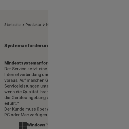
Startseite
Produkte
Norton Ultimate Help Desk | IT-Hilfe auf Abruf
Systemanforderungen
Mindestsystemanforderungen
Der Service setzt eine Hochgeschwindigkeits-
Internetverbindung und folgende Systemanforderungen
voraus. Auf manchen Geräten ist die Bereitstellung von
Serviceleistungen unter Umständen nicht möglich, selbst
wenn die Qualität Ihrer Internetverbindung ausreichend ist und
die Geräteumgebung die erforderlichen Voraussetzungen
erfüllt.*
Der Kunde muss über Administratorrechte auf dem jeweiligen
PC oder Mac verfügen.
Windows™-Betriebssysteme