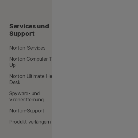
Services und
Über Norton
Support
Über Norton
Norton-Services
Blog
Norton Computer Tune
Bewertungen
Up
Kostenlose
Norton Ultimate Help
Testversionen
Desk
Norton-Apps
Spyware- und
Virenentfernung
Kostenlose Tools
Norton-Support
Einloggen
Produkt verlängern