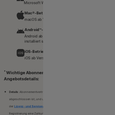
Microsoft Windows 7, 8, 10, 11 (alle Versionen)
Mac®-Betriebssysteme
macOS ab Version 10.15
Android™-Betriebssysteme
Android ab Version 7.0 (die Google Play-App muss
installiert sein)
iOS-Betriebssysteme
iOS ab Version 16
*
Wichtige Abonnement-, Preis- und
Angebotsdetails:
Details
: Abonnementverträge beginnen, wenn die Transaktion
abgeschlossen ist, und unterliegen unseren
Verkaufsbedingungen
und
der
Lizenz- und Servicevereinbarung.
Bei Testversionen muss bei der
Registrierung eine Zahlungsmethode angegeben werden, über die die