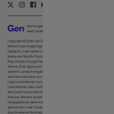
Norton gehört zu Gen, einem globalen Unternehmen mit
einer Familie renommierter Marken.
Copyright © 2026 Gen Digital Inc. Alle Rechte vorbehalten. Die Gen-
Marken bzw. eingetragenen Gen-Marken sind Eigentum von Gen
Digital Inc. oder seiner verbundenen Unternehmen. Firefox ist eine
Marke der Mozilla Foundation. Android, Google Chrome, Google
Play und das Google Play-Logo sind Marken von Google, LLC. Mac,
iPhone, iPad, Apple und das Apple-Logo sind in den USA und in
anderen Ländern eingetragene Marken von Apple, Inc. App Store ist
eine Servicemarke von Apple, Inc. Alexa und alle damit verbundenen
Logos sind Marken von Amazon.com, Inc. oder seinen verbundenen
Unternehmen. Microsoft und das Windows-Logo sind Marken der
Microsoft Corporation in den USA und anderen Ländern. Der
Android-Roboter wurde aus einem von Google erstellten und
freigegebenen Werk wiedergegeben oder modifiziert und wird
gemäß den in der Creative Commons 3.0 Attribution-Lizenz
beschriebenen Bedingungen verwendet. Andere Bezeichnungen