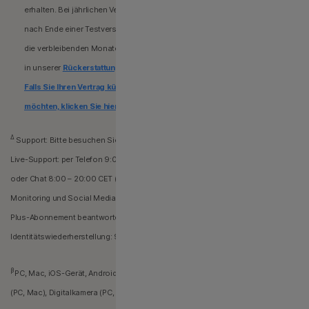
erhalten. Bei jährlichen Verlängerungszahlungen (einschließlich Zahlungen
nach Ende einer Testversion) können Sie eine anteilige Rückerstattung für
die verbleibenden Monate Ihrer Laufzeit erhalten. Einzelheiten erfahren Sie
in unserer
Rückerstattungs- und Kündigungsrichtlinie.
Falls Sie Ihren Vertrag kündigen oder eine Rückerstattung beantragen
möchten, klicken Sie hier.
Δ
Support: Bitte besuchen Sie unsere
Support-Website
.
Live-Support: per Telefon 9:00 – 20:00 CET (Mo-Do), 9:30 – 20:00 CET (Fr)
oder Chat 8:00 – 20:00 CET (Mo-Fr). Unser Team kann Ihre Fragen zu Dark Web
Monitoring und Social Media Monitoring und Ihrem Norton Identity Advisor
Plus-Abonnement beantworten. Spezialisten für die
Identitätswiederherstellung: 9:00 – 20:00 CET (Mo-Do), 9:30 – 20:00 CET (Fr).
β
PC, Mac, iOS-Gerät, Android-Gerät, Heimnetzwerk, Drucker (PC, Mac), Scanner
(PC, Mac), Digitalkamera (PC, Mac), MP4-Player (PC, Mac).