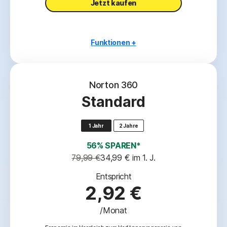
Jetzt kaufen
Funktionen +
1 PC, Mac, Tablet oder Smartphone
Betrugsschutz
Norton 360
Schutz vor Viren, Malware, Ransomware und
Standard
Hacking
2
Virenschutzversprechen
1 Jahr
2 Jahre
‡‡,4
2 GB Cloud-Backup
56% SPAREN*
Passwort-Manager
79,99 €
34,99 €
 im 1. J.
Entspricht
2,92 €
/Monat