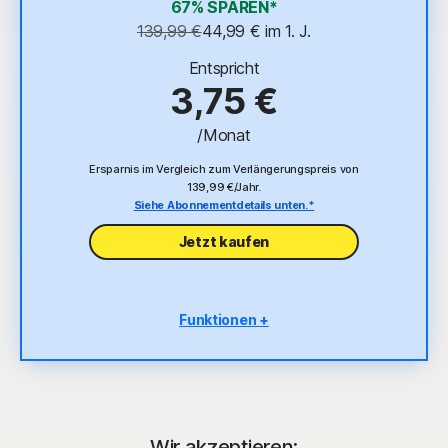
67% SPAREN*
139,99 €
44,99 €
 im 1. J.
VPN
‡
Entspricht
Kindersicherung
3,75 €
§
Dark Web Monitoring
/Monat
Ersparnis im Vergleich zum Verlängerungspreis von
139,99 €/Jahr.
Siehe Abonnementdetails unten.*
Jetzt kaufen
Funktionen +
10 PCs, Macs, Tablets oder Smartphones
Betrugsschutz Pro
Schutz vor Viren, Malware, Ransomware und
Hacking
Wir akzeptieren: