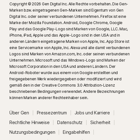
Copyright © 2026 Gen Digital Inc. Alle Rechte vorbehalten. Die Gen-
23
Der automatischen Deepfake-Schutz steht nur für Videos in englischer
Marken bzw. eingetragenen Gen-Marken sind Eigentum von Gen
Digital Inc. oder seiner verbundenen Unternehmen. Firefox ist eine
Sprache auf den unterstützten Social-Media-/Video-Plattformen zur
Marke der Mozilla Foundation. Android, Google Chrome, Google
Verfügung. Verwenden Sie auf anderen Plattformen manuelle Scans.
Play und das Google Play-Logo sind Marken von Google, LLC. Mac,
Windows 11 oder höher und ein unterstützter Browser sind
iPhone, iPad, Apple und das Apple-Logo sind in den USA und in
erforderlich. Für die automatische Erkennung ist außerdem ein PC mit KI
anderen Ländern eingetragene Marken von Apple, Inc. App Store ist
(Qualcomm- oder Intel-CPU mit mindestens 8 Prozessorkernen, 16 GB
eine Servicemarke von Apple, Inc. Alexa und alle damit verbundenen
Logos sind Marken von Amazon.com, Inc. oder seinen verbundenen
RAM) oder ein PC ohne KI (CPU einer beliebigen Marke mit mindestens 6
Unternehmen. Microsoft und das Windows-Logo sind Marken der
Prozessorkernen, 16 GB RAM) erforderlich. Auf PCs ohne KI mit einer CPU
Microsoft Corporation in den USA und anderen Ländern. Der
mit mindestens 4 Prozessorkernen und 8 GB RAM sind nur manuelle
Android-Roboter wurde aus einem von Google erstellten und
Scans verfügbar. Vollständige Informationen finden Sie unter
freigegebenen Werk wiedergegeben oder modifiziert und wird
Norton.com/deepfakesupport
.
gemäß den in der Creative Commons 3.0 Attribution-Lizenz
beschriebenen Bedingungen verwendet. Andere Bezeichnungen
können Marken anderer Rechteinhaber sein.
33
Der Deepfake-Schutz im Norton Genie KI-Assistenten ist derzeit im
Rahmen eines Early Access-Programms verfügbar. Dabei werden nur
Über Gen
Pressezentrum
Jobs und Karriere
YouTube-Videos auf Englisch unterstützt.
Rechtliche Hinweise
Datenschutz
Sicherheit
γ
Norton Safe Search zeigt keine Sicherheitsbewertung für gesponserte
Nutzungsbedingungen
Eingabehilfen
Links an und filtert auch keine potenziell unsicheren gesponserten Links