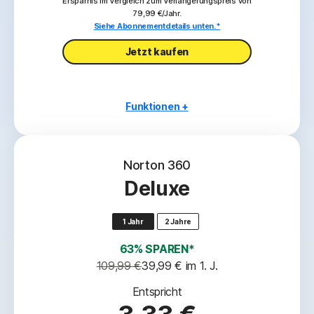
Ersparnis im Vergleich zum Verlängerungspreis von
79,99 €/Jahr.
Siehe Abonnementdetails unten.*
Jetzt kaufen
Funktionen +
1 PC, Mac, Tablet oder Smartphone
Betrugsschutz
Norton 360
Schutz vor Viren, Malware, Ransomware und
Deluxe
Hacking
2
Virenschutzversprechen
1 Jahr
2 Jahre
‡‡,4
10 GB Cloud-Backup
63% SPAREN*
Passwort-Manager
109,99 €
39,99 €
 im 1. J.
VPN
Entspricht