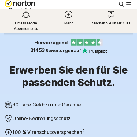
Suche
Persönlich
Umfassende
Mehr
Machen Sie unser Quiz
Abonnements
Small Business
Hervorragend
Ressourcen
81453
Bewertungen auf
Erwerben Sie den für Sie
Support
passenden Schutz.
Kostenlos testen
60 Tage Geld-zurück-Garantie
Deutschland
Online-Bedrohungsschutz
Einloggen
2
100 % Virenschutzversprechen