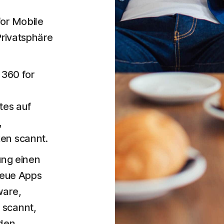
or Mobile
Privatsphäre
 360 for
e
es auf
,
en scannt.
ung einen
neue Apps
ware,
 scannt,
den.