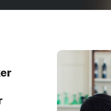
ker
r