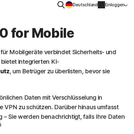
Suchen
Deutschland
Einloggen
TENSCHUTZ
WEITERE
gs-
0 for Mobile
en
ton VPN
Norton Identity Advisor Pl
für Mobilgeräte verbindet Sicherheits- und
ton AntiTrack
Norton Ultimate Help Desk
bietet integrierten KI-
Kontoinformationen
nung
utz
, um Betrüger zu überlisten, bevor sie
Rechnungsinformationen
Verlängern
rsönlichen Daten mit Verschlüsselung in
Auftragsverlauf
re VPN zu schützen. Darüber hinaus umfasst
 – Sie werden benachrichtigt, falls Ihre Daten
Produktschlüssel eingeben
§