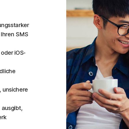
tungsstarker
n Ihren SMS
 oder iOS-
dliche
, unsichere
ausgibt,
erk