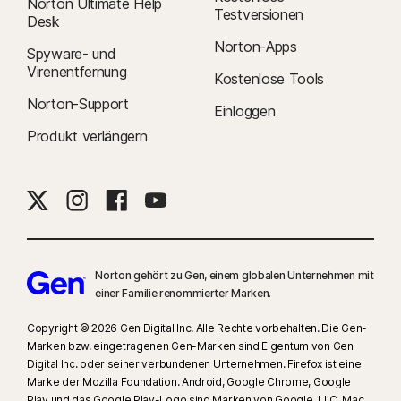
Norton Ultimate Help
Testversionen
Desk
Norton-Apps
Spyware- und
Virenentfernung
Kostenlose Tools
Norton-Support
Einloggen
Produkt verlängern
Norton gehört zu Gen, einem globalen Unternehmen mit
einer Familie renommierter Marken.
Copyright © 2026 Gen Digital Inc. Alle Rechte vorbehalten. Die Gen-
Marken bzw. eingetragenen Gen-Marken sind Eigentum von Gen
Digital Inc. oder seiner verbundenen Unternehmen. Firefox ist eine
Marke der Mozilla Foundation. Android, Google Chrome, Google
Play und das Google Play-Logo sind Marken von Google, LLC. Mac,