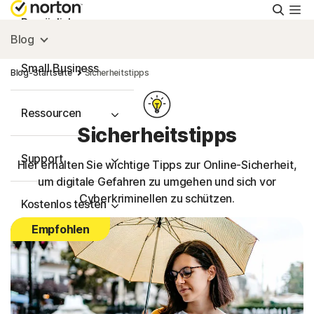
Suche
Persönlich
Blog
Small Business
Blog-Startseite
Sicherheitstipps
Ressourcen
Sicherheitstipps
Support
Hier erhalten Sie wichtige Tipps zur Online-Sicherheit,
um digitale Gefahren zu umgehen und sich vor
Cyberkriminellen zu schützen.
Kostenlos testen
Empfohlen
Deutschland
Einloggen