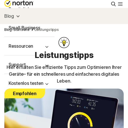
Suche
Persönlich
Blog
Small Business
Blog-Startseite
Leistungstipps
Ressourcen
Leistungstipps
Support
Hier erhalten Sie effiziente Tipps zum Optimieren Ihrer
Geräte– für ein schnelleres und einfacheres digitales
Leben.
Kostenlos testen
Empfohlen
Deutschland
Einloggen