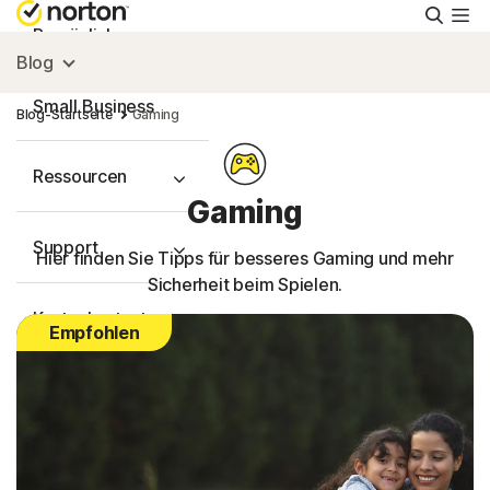
Suche
Persönlich
Blog
Small Business
Blog-Startseite
Gaming
Ressourcen
Gaming
Support
Hier finden Sie Tipps für besseres Gaming und mehr
Sicherheit beim Spielen.
Kostenlos testen
Empfohlen
Deutschland
Einloggen