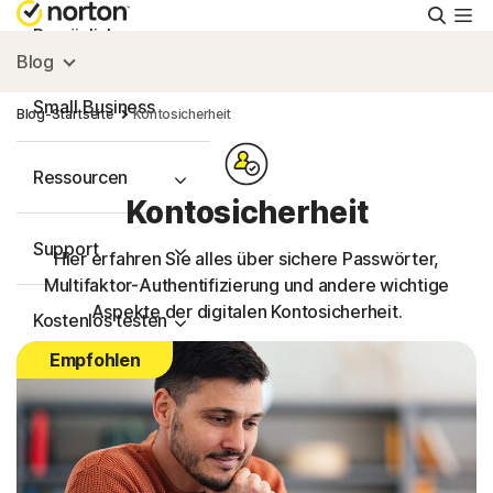
Suche
Persönlich
Blog
Small Business
Blog-Startseite
Kontosicherheit
Ressourcen
Kontosicherheit
Support
Hier erfahren Sie alles über sichere Passwörter,
Multifaktor-Authentifizierung und andere wichtige
Aspekte der digitalen Kontosicherheit.
Kostenlos testen
Empfohlen
Deutschland
Einloggen