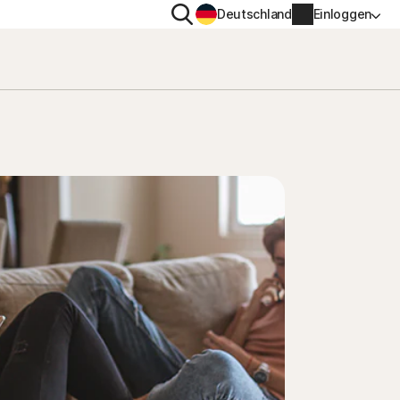
Suchen
Deutschland
Einloggen
TENSCHUTZ
WEITERE
gs-
en
ton VPN
Norton Identity Advisor Pl
ton AntiTrack
Norton Ultimate Help Desk
Kontoinformationen
nung
Rechnungsinformationen
Verlängern
Auftragsverlauf
Produktschlüssel eingeben