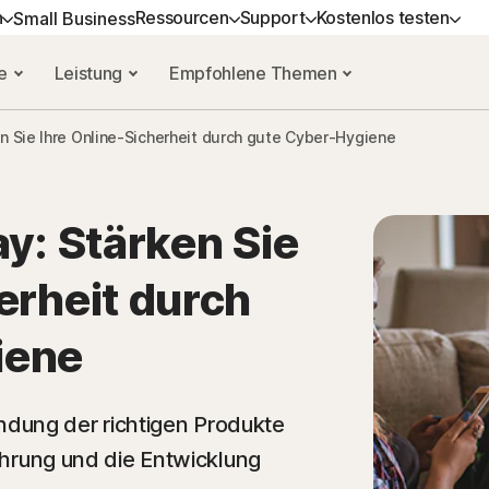
h
Ressourcen
Support
Kostenlos testen
Small Business
re
Leistung
Empfohlene Themen
ONNEMENTS
FE ERHALTEN
GERÄTESICHERHEIT
KOSTENLOS TESTEN
LERNEN
DA
Virenscanner und Entfernun
Tool
en Sie Ihre Online-Sicherheit durch gute Cyber-Hygiene
ced
urcen
densupport
Norton AntiVirus Plus
Kostenlose Tests
Anleitung zu Verlängerung
Nor
Kostenlose Tools
um
ssourcen
Norton Mobile Security für
Premium-Services
Nor
Android™
ay: Stärken Sie
Kostenlose Tests
rcen
Spyware- und Virenentfer
Norton Mobile Security für iOS™
erheit durch
Hilfe bei der Auswahl – Quiz
rd
en
iene
d Services
dung der richtigen Produkte
führung und die Entwicklung