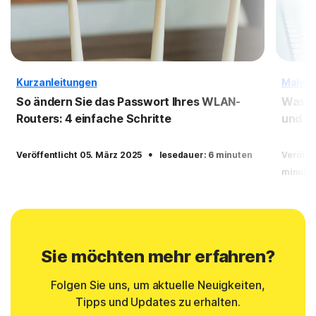
Kurzanleitungen
Malwa
So ändern Sie das Passwort Ihres WLAN-
Was is
Routers: 4 einfache Schritte
und wi
·
Veröffentlicht 05. März 2025
lesedauer: 6 minuten
Veröffe
minute
Sie möchten mehr erfahren?
Folgen Sie uns, um aktuelle Neuigkeiten,
Tipps und Updates zu erhalten.