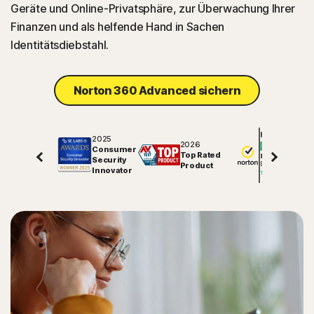
Geräte und Online-Privatsphäre, zur Überwachung Ihrer
Finanzen und als helfende Hand in Sachen
Identitätsdiebstahl.
Norton 360 Advanced sichern
Hervorragend
2025
2026
Consumer
Top Rated
81847
Security
Bewertungen auf
Product
Innovator