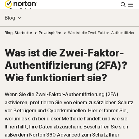
Suche
Persönlich
Blog
Small Business
Blog-Startseite
Privatsphäre
Was ist die Zwei-Faktor-Authentifizierun
Was ist die Zwei-Faktor-
Ressourcen
Authentifizierung (2FA)?
Support
Wie funktioniert sie?
Kostenlos testen
Wenn Sie die Zwei-Faktor-Authentifizierung (2FA)
aktivieren, profitieren Sie von einem zusätzlichen Schutz
vor Betrügern und Cyberkriminellen. Hier erfahren Sie,
Deutschland
worum es sich bei dieser Methode handelt und wie sie
Ihnen hilft, Ihre Daten abzusichern. Beschaffen Sie sich
Einloggen
außerdem Norton 360 Advanced zum Schutz Ihrer