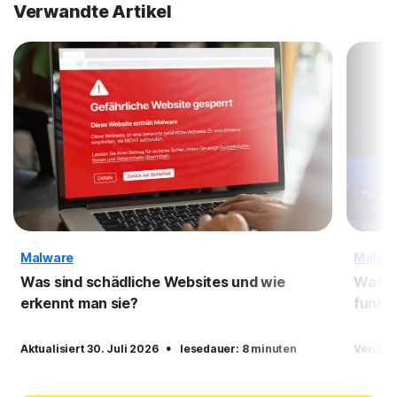
Verwandte Artikel
Malware
Malwa
Was sind schädliche Websites und wie
Was i
erkennt man sie?
funkti
·
Aktualisiert 30. Juli 2026
lesedauer: 8 minuten
Veröffe