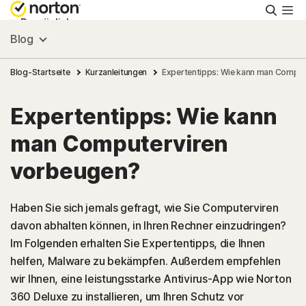
Suche
Persönlich
Blog
Small Business
Blog-Startseite
Kurzanleitungen
Expertentipps: Wie kann man Comput
Expertentipps: Wie kann
Ressourcen
man Computerviren
Support
vorbeugen?
Kostenlos testen
Haben Sie sich jemals gefragt, wie Sie Computerviren
davon abhalten können, in Ihren Rechner einzudringen?
Im Folgenden erhalten Sie Expertentipps, die Ihnen
Deutschland
helfen, Malware zu bekämpfen. Außerdem empfehlen
wir Ihnen, eine leistungsstarke Antivirus-App wie Norton
Einloggen
360 Deluxe zu installieren, um Ihren Schutz vor