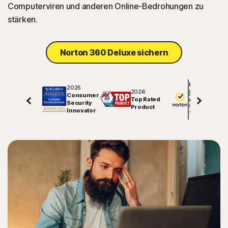
Computerviren und anderen Online-Bedrohungen zu
stärken.
Norton 360 Deluxe sichern
Hervorragend
2025
2026
Consumer
Top Rated
81904
Security
Bewertungen auf
Product
Innovator