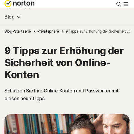
Suche
Persönlich
Blog
Small Business
Blog-Startseite
Privatsphäre
9 Tipps zur Erhöhung der Sicherheit von
9 Tipps zur Erhöhung der
Ressourcen
Sicherheit von Online-
Support
Konten
Kostenlos testen
Schützen Sie Ihre Online-Konten und Passwörter mit
diesen neun Tipps.
Deutschland
Einloggen