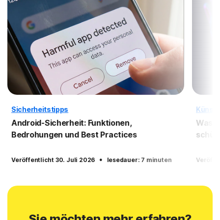
Sicherheitstipps
Künstli
Android-Sicherheit: Funktionen,
Was is
Bedrohungen und Best Practices
schüt
·
Veröffentlicht 30. Juli 2026
lesedauer: 7 minuten
Veröffe
Sie möchten mehr erfahren?