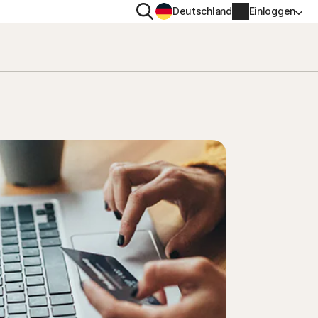
Suchen
Deutschland
Einloggen
TENSCHUTZ
WEITERE
gs-
en
ton VPN
Norton Identity Advisor Pl
ton AntiTrack
Norton Ultimate Help Desk
Kontoinformationen
nung
Rechnungsinformationen
Verlängern
Auftragsverlauf
Produktschlüssel eingeben