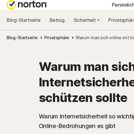
Persönlic
Blog-Startseite
Betrug
Sicherheit
Privatsphä
ALL-IN-ONE-AB
NORTON-BLOG
HIL
Blog-Startseite
Privatsphäre
Warum man sich online mit In
Norton 360 Advan
Sicherheitsresso
Kun
Norton 360 Premi
Privatsphäre-Re
Warum man sich 
Norton 360 Deluxe
Leistungsressou
Internetsicherh
Norton 360 Standa
Betrugsressourc
schützen sollte
Alle Produkte un
Warum Internetsicherheit so wichti
Online-Bedrohungen es gibt