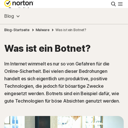
Suche
Persönlich
Blog
Small Business
Blog-Startseite
Malware
Was ist ein Botnet?
Was ist ein Botnet?
Ressourcen
Im Internet wimmelt es nur so von Gefahren für die
Support
Online-Sicherheit. Bei vielen dieser Bedrohungen
handelt es sich eigentlich um produktive, positive
Kostenlos testen
Technologien, die jedoch für bösartige Zwecke
eingesetzt werden. Botnets sind ein Beispiel dafür, wie
gute Technologien für böse Absichten genutzt werden.
Deutschland
Einloggen