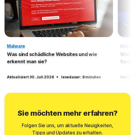
Malware
Malwa
Was sind schädliche Websites und wie
Was i
erkennt man sie?
funkti
·
Aktualisiert 30. Juli 2026
lesedauer: 8 minuten
Veröffe
Sie möchten mehr erfahren?
Folgen Sie uns, um aktuelle Neuigkeiten,
Tipps und Updates zu erhalten.