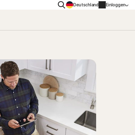
Suchen
Deutschland
Einloggen
TENSCHUTZ
WEITERE
gs-
en
ton VPN
Norton Identity Advisor Pl
ton AntiTrack
Norton Ultimate Help Desk
Kontoinformationen
nung
Rechnungsinformationen
Verlängern
Auftragsverlauf
Produktschlüssel eingeben