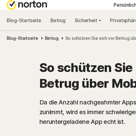
Persönlic
Blog-Startseite
Betrug
Sicherheit
Privatsphä
ALL-IN-ONE-AB
NORTON-BLOG
HIL
Blog-Startseite
Betrug
So schützen Sie sich vor Betrug ü
Norton 360 Advan
Sicherheitsresso
Kun
Norton 360 Premi
Privatsphäre-Re
So schützen Sie 
Norton 360 Deluxe
Leistungsressou
Betrug über Mob
Norton 360 Standa
Betrugsressourc
Da die Anzahl nachgeahmter Apps i
zunimmt, wird es immer schwieriger
Alle Produkte un
heruntergeladene App echt ist.