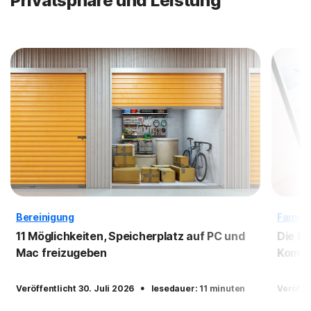
Privatsphäre und Leistung
Bereinigung
Famili
11 Möglichkeiten, Speicherplatz auf PC und
Die Bo
Mac freizugeben
Kompe
·
Veröffentlicht 30. Juli 2026
lesedauer: 11 minuten
Veröffe