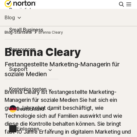
Suche
Persönlich
Blog
Small Business
Blog-Startseite
Brenna Cleary
Brenna Cleary
Ressourcen
Festangestellte Marketing-Managerin für
Support
soziale Medien
Kostenlos testen
Brenna Cleary ist festangestellte Marketing-
Managerin für soziale Medien Sie hat sich ein
gutes Jahrzehnt damit beschäftigt, wie
Deutschland
Technologie sich auf Familien auswirkt und wie
diese die Kontrolle behalten können. Sie bringt
Einloggen
fast 10 Jahre Erfahrung in digitalem Marketing und