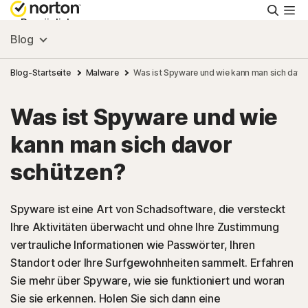
Suche
Persönlich
Blog
Small Business
Blog-Startseite
Malware
Was ist Spyware und wie kann man sich davo
Was ist Spyware und wie
Ressourcen
kann man sich davor
Support
schützen?
Kostenlos testen
Spyware ist eine Art von Schadsoftware, die versteckt
Ihre Aktivitäten überwacht und ohne Ihre Zustimmung
vertrauliche Informationen wie Passwörter, Ihren
Deutschland
Standort oder Ihre Surfgewohnheiten sammelt. Erfahren
Sie mehr über Spyware, wie sie funktioniert und woran
Einloggen
Sie sie erkennen. Holen Sie sich dann eine