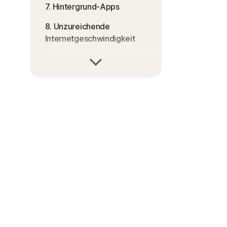
7. Hintergrund-Apps
8. Unzureichende
Internetgeschwindigkeit
9. Malware oder Viren
10. Beschädigte Hardware
oder Kabel
11. Veraltete Geräte
So erhöhen Sie die
Internetgeschwindigkeit
Helfen Sie, Ihre
Internetgeschwindigkeit zu
erhöhen
Häufig gestellte Fragen