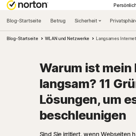
Persönlic
Blog-Startseite
Betrug
Sicherheit
Privatsphä
ALL-IN-ONE-AB
NORTON-BLOG
HIL
Blog-Startseite
WLAN und Netzwerke
Langsames Internet
Norton 360 Advan
Sicherheitsresso
Kun
Norton 360 Premi
Privatsphäre-Re
Warum ist mein 
Norton 360 Deluxe
Leistungsressou
langsam? 11 Grü
Norton 360 Standa
Betrugsressourc
Lösungen, um es
beschleunigen
Alle Produkte un
Sind Sie irritiert, wenn Webseiten