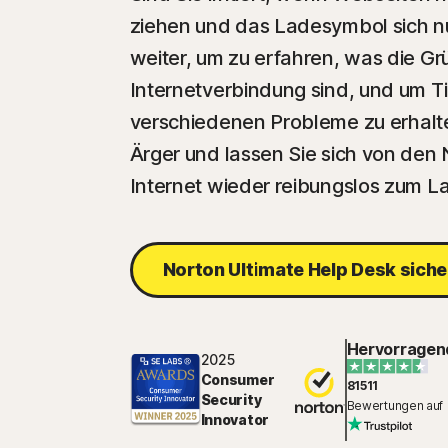
ziehen und das Ladesymbol sich nu
weiter, um zu erfahren, was die G
Internetverbindung sind, und um T
verschiedenen Probleme zu erhalte
Ärger und lassen Sie sich von den 
Internet wieder reibungslos zum La
Norton Ultimate Help Desk siche
Hervorragen
2025
Consumer
81511
Security
Bewertungen auf
Innovator