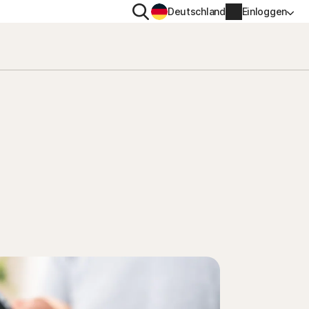
Suchen
Deutschland
Einloggen
TENSCHUTZ
WEITERE
gs-
en
ton VPN
Norton Identity Advisor Pl
ton AntiTrack
Norton Ultimate Help Desk
Kontoinformationen
nung
Rechnungsinformationen
Verlängern
Auftragsverlauf
Produktschlüssel eingeben