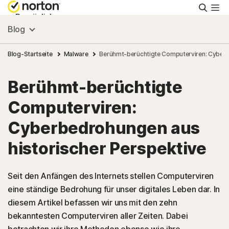
Suche
Persönlich
Blog
Small Business
Blog-Startseite
Malware
Berühmt-berüchtigte Computerviren: Cyberb
Berühmt-berüchtigte
Ressourcen
Computerviren:
Support
Cyberbedrohungen aus
historischer Perspektive
Kostenlos testen
Seit den Anfängen des Internets stellen Computerviren
Deutschland
eine ständige Bedrohung für unser digitales Leben dar. In
diesem Artikel befassen wir uns mit den zehn
bekanntesten Computerviren aller Zeiten. Dabei
Einloggen