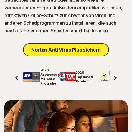
betrachten wir ihre Methoden ebenso wie ihre
verheerenden Folgen. Außerdem empfehlen wir Ihnen,
effektiven Online-Schutz zur Abwehr von Viren und
anderen Schadprogrammen zu installieren, die auch
heutzutage enormen Schaden anrichten können.
Norton AntiVirus Plus sichern
Hervorragend
2026
2026
Advanced+
Top Rated
81725
Malware
Bewertungen auf
Product
Protection