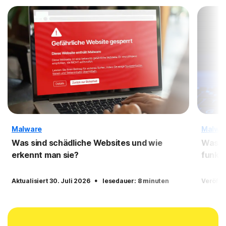
Malware
Malwa
Was sind schädliche Websites und wie
Was i
erkennt man sie?
funkti
·
Aktualisiert 30. Juli 2026
lesedauer: 8 minuten
Veröffe