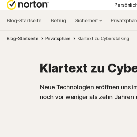
Persönlic
Blog-Startseite
Betrug
Sicherheit
Privatsphä
ALL-IN-ONE-AB
NORTON-BLOG
HIL
Blog-Startseite
Privatsphäre
Klartext zu Cyberstalking
Norton 360 Advan
Sicherheitsresso
Kun
Norton 360 Premi
Privatsphäre-Re
Klartext zu Cybe
Norton 360 Deluxe
Leistungsressou
Norton 360 Standa
Betrugsressourc
Neue Technologien eröffnen uns im
noch vor weniger als zehn Jahren 
Alle Produkte un