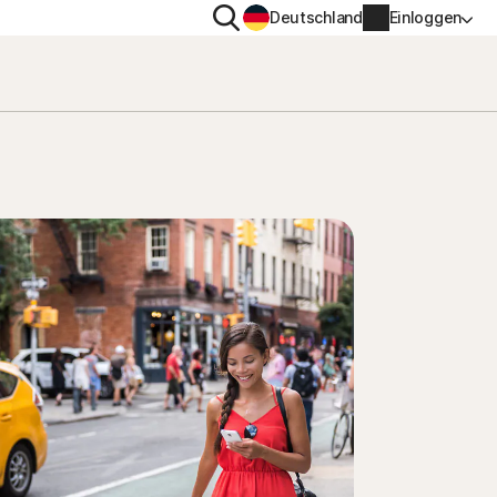
Suchen
Deutschland
Einloggen
TENSCHUTZ
WEITERE
gs-
en
ton VPN
Norton Identity Advisor Pl
ton AntiTrack
Norton Ultimate Help Desk
Kontoinformationen
nung
Rechnungsinformationen
Verlängern
Auftragsverlauf
Produktschlüssel eingeben