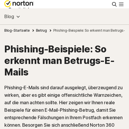
Suche
Persönlich
Blog
Small Business
Blog-Startseite
Betrug
Phishing-Beispiele: So erkennt man Betrugs-E-
Phishing-Beispiele: So
Ressourcen
erkennt man Betrugs-E-
Support
Mails
Kostenlos testen
Phishing-E-Mails sind darauf ausgelegt, überzeugend zu
wirken, aber es gibt einige offensichtliche Warnzeichen,
auf die man achten sollte. Hier zeigen wir Ihnen reale
Deutschland
Beispiele für einen E-Mail-Phishing-Betrug, damit Sie
entsprechende Fälschungen in Ihrem Postfach erkennen
Einloggen
können. Besorgen Sie sich anschließend Norton 360