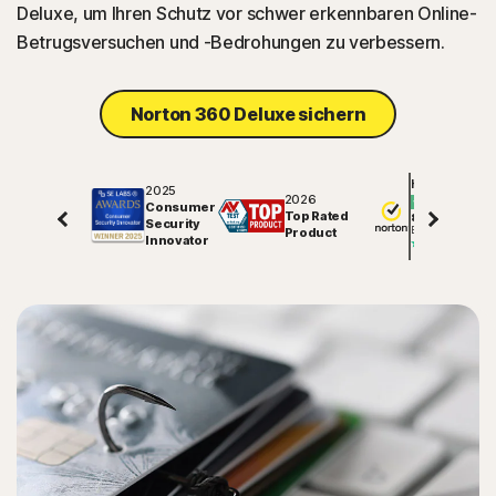
Deluxe, um Ihren Schutz vor schwer erkennbaren Online-
Betrugsversuchen und -Bedrohungen zu verbessern.
Norton 360 Deluxe sichern
Hervorragend
2025
2026
Consumer
Top Rated
81625
Security
Bewertungen auf
Product
Innovator