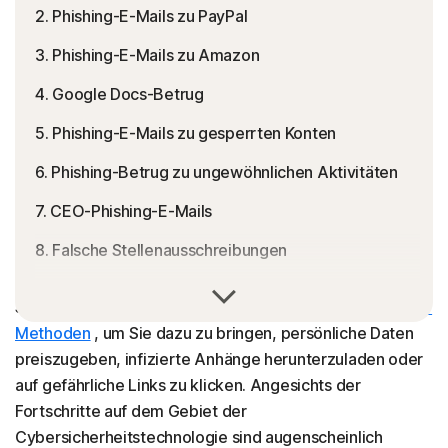
2. Phishing-E-Mails zu PayPal
3. Phishing-E-Mails zu Amazon
4. Google Docs-Betrug
5. Phishing-E-Mails zu gesperrten Konten
6. Phishing-Betrug zu ungewöhnlichen Aktivitäten
7. CEO-Phishing-E-Mails
8. Falsche Stellenausschreibungen
Phishing-E-Mails sind betrügerische Nachrichten:
9. Apple-Phishing-Angriffe
Scammer bedienen sich bestimmter
Social-Engineering-
So erkennen Sie eine Phishing-E-Mail
Methoden
, um Sie dazu zu bringen, persönliche Daten
preiszugeben, infizierte Anhänge herunterzuladen oder
Norton stärkt Ihren Schutz vor Phishing und Online-
auf gefährliche Links zu klicken. Angesichts der
Bedrohungen
Fortschritte auf dem Gebiet der
Häufig gestellte Fragen zum Thema Phishing-E-
Cybersicherheitstechnologie sind augenscheinlich