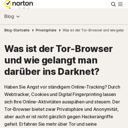
Suche
Persönlich
Blog
Small Business
Blog-Startseite
Privatsphäre
Was ist der Tor-Browser und wie gelang
Was ist der Tor-Browser
Ressourcen
und wie gelangt man
Support
darüber ins Darknet?
Kostenlos testen
Haben Sie Angst vor ständigem Online-Tracking? Durch
Webtracker, Cookies und Digital Fingerprinting lassen
sich Ihre Online-Aktivitäten ausspähen und steuern. Der
Deutschland
Tor-Browser bietet zwar Privatsphäre und Anonymität,
aber auch er ist nicht gänzlich gegen Hackerangriffe
Einloggen
gefeit. Erfahren Sie mehr über Tor und seine