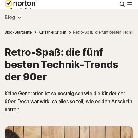
Suche
Persönlich
Blog
Small Business
Blog-Startseite
Kurzanleitungen
Retro-Spaß: die fünf besten Technik
Retro-Spaß: die fünf
Ressourcen
besten Technik-Trends
Support
der 90er
Kostenlos testen
Keine Generation ist so nostalgisch wie die Kinder der
90er. Doch war wirklich alles so toll, wie es den Anschein
hatte?
Deutschland
Einloggen