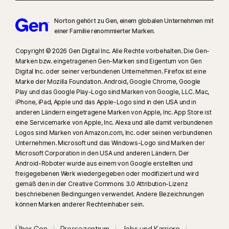
Norton gehört zu Gen, einem globalen Unternehmen mit
einer Familie renommierter Marken.
Copyright © 2026 Gen Digital Inc. Alle Rechte vorbehalten. Die Gen-
Marken bzw. eingetragenen Gen-Marken sind Eigentum von Gen
Digital Inc. oder seiner verbundenen Unternehmen. Firefox ist eine
Marke der Mozilla Foundation. Android, Google Chrome, Google
Play und das Google Play-Logo sind Marken von Google, LLC. Mac,
iPhone, iPad, Apple und das Apple-Logo sind in den USA und in
anderen Ländern eingetragene Marken von Apple, Inc. App Store ist
eine Servicemarke von Apple, Inc. Alexa und alle damit verbundenen
Logos sind Marken von Amazon.com, Inc. oder seinen verbundenen
Unternehmen. Microsoft und das Windows-Logo sind Marken der
Microsoft Corporation in den USA und anderen Ländern. Der
Android-Roboter wurde aus einem von Google erstellten und
freigegebenen Werk wiedergegeben oder modifiziert und wird
gemäß den in der Creative Commons 3.0 Attribution-Lizenz
beschriebenen Bedingungen verwendet. Andere Bezeichnungen
können Marken anderer Rechteinhaber sein.
Über Gen
Pressezentrum
Jobs und Karriere