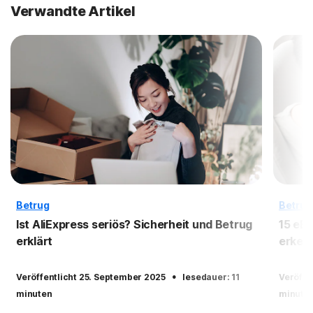
Verwandte Artikel
Betrug
Betrug
Ist AliExpress seriös? Sicherheit und Betrug
15 eB
erklärt
erken
·
Veröffentlicht 25. September 2025
lesedauer: 11
Veröffe
minuten
minute