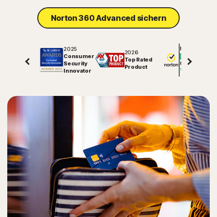
Norton 360 Advanced sichern
2025
Hervorragend
2026
Consumer
Top Rated
Security
81443
Bewertunge
Product
Innovator