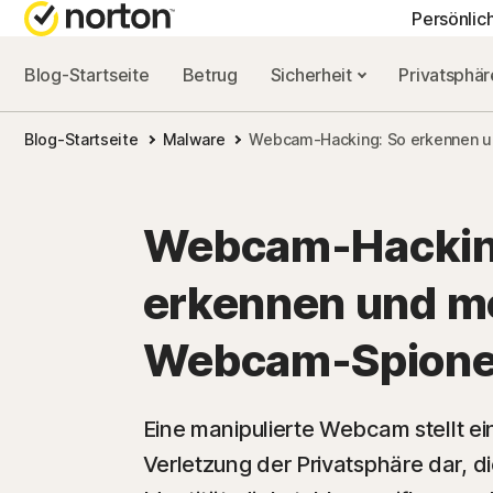
Persönlic
Blog-Startseite
Betrug
Sicherheit
Privatsphä
ALL-IN-ONE-AB
NORTON-BLOG
HIL
Blog-Startseite
Malware
Webcam-Hacking: So erkennen 
Norton 360 Advan
Sicherheitsresso
Kun
Norton 360 Premi
Privatsphäre-Re
Webcam-Hackin
Norton 360 Deluxe
Leistungsressou
erkennen und m
Norton 360 Standa
Betrugsressourc
Webcam-Spion
Alle Produkte un
Eine manipulierte Webcam stellt 
Verletzung der Privatsphäre dar, di