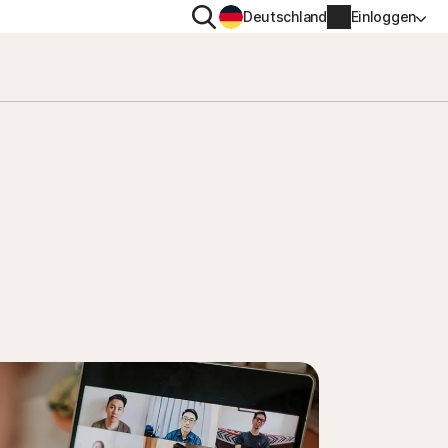
Suchen
Deutschland
Einloggen
TENSCHUTZ
WEITERE
gs-
en
ton VPN
Norton Identity Advisor Pl
ton AntiTrack
Norton Ultimate Help Desk
Kontoinformationen
nung
Rechnungsinformationen
Verlängern
Auftragsverlauf
Produktschlüssel eingeben