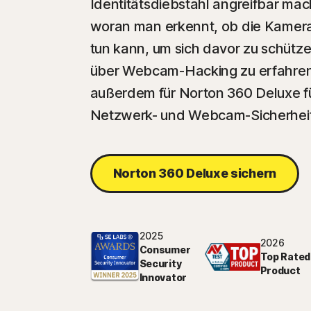
Identitätsdiebstahl angreifbar mac
woran man erkennt, ob die Kamer
tun kann, um sich davor zu schütz
über Webcam-Hacking zu erfahren.
außerdem für Norton 360 Deluxe f
Netzwerk- und Webcam-Sicherheit
Norton 360 Deluxe sichern
2025
2026
Consumer
Top Rated
Security
Product
Innovator