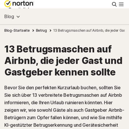
Suche
Persönlich
Blog
Small Business
Blog-Startseite
Betrug
13 Betrugsmaschen auf Airbnb, die jeder Gast 
13 Betrugsmaschen auf
Ressourcen
Airbnb, die jeder Gast und
Support
Gastgeber kennen sollte
Kostenlos testen
Bevor Sie den perfekten Kurzurlaub buchen, sollten Sie
Sie sich über 13 verbreitete Betrugsmaschen auf Airbnb
informieren, die Ihren Urlaub ruinieren könnten. Hier
Deutschland
zeigen wir, wie sowohl Gäste als auch Gastgeber Airbnb-
Betrügern zum Opfer fallen können, und wie Sie mithilfe
Einloggen
KI-gestützter Betrugserkennung und Gerätesicherheit