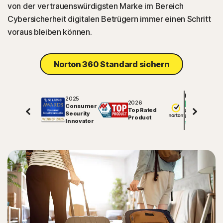
von der vertrauenswürdigsten Marke im Bereich
Cybersicherheit digitalen Betrügern immer einen Schritt
voraus bleiben können.
Norton 360 Standard sichern
Hervorragend
2025
2026
Consumer
Top Rated
81779
Security
Bewertungen auf
Product
Innovator