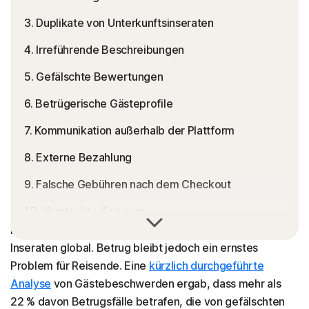
3. Duplikate von Unterkunftsinseraten
4. Irreführende Beschreibungen
5. Gefälschte Bewertungen
6. Betrügerische Gästeprofile
7. Kommunikation außerhalb der Plattform
8. Externe Bezahlung
9. Falsche Gebühren nach dem Checkout
10. Versteckte Kameras
Airbnb ist eine der größten Plattformen für
Kurzzeitvermietungen weltweit mit über 6 Millionen
11. Phishing-Links
Inseraten global. Betrug bleibt jedoch ein ernstes
12. Unrealistische Preisangaben
Problem für Reisende. Eine
kürzlich durchgeführte
Analyse
von Gästebeschwerden ergab, dass mehr als
13. Nicht registrierte Unterkünfte
22 % davon Betrugsfälle betrafen, die von gefälschten