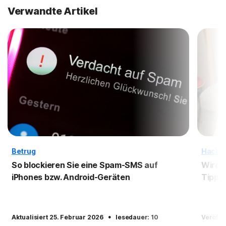
Verwandte Artikel
Betrug
Hackin
So blockieren Sie eine Spam-SMS auf
Wird 
iPhones bzw. Android-Geräten
Tipps
·
Aktualisiert 25. Februar 2026
lesedauer: 10
Veröffe