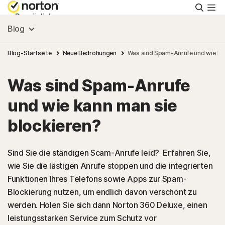
Suche
Persönlich
Blog
Small Business
Blog-Startseite
Neue Bedrohungen
Was sind Spam-Anrufe und wie kan
Was sind Spam-Anrufe
Ressourcen
und wie kann man sie
Support
blockieren?
Kostenlos testen
Sind Sie die ständigen Scam-Anrufe leid? Erfahren Sie,
wie Sie die lästigen Anrufe stoppen und die integrierten
Funktionen Ihres Telefons sowie Apps zur Spam-
Deutschland
Blockierung nutzen, um endlich davon verschont zu
werden. Holen Sie sich dann Norton 360 Deluxe, einen
Einloggen
leistungsstarken Service zum Schutz vor