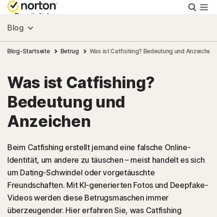
Suche
Persönlich
Blog
Small Business
Blog-Startseite
Betrug
Was ist Catfishing? Bedeutung und Anzeichen
Was ist Catfishing?
Ressourcen
Bedeutung und
Support
Anzeichen
Kostenlos testen
Beim Catfishing erstellt jemand eine falsche Online-
Identität, um andere zu täuschen – meist handelt es sich
um Dating-Schwindel oder vorgetäuschte
Deutschland
Freundschaften. Mit KI-generierten Fotos und Deepfake-
Videos werden diese Betrugsmaschen immer
Einloggen
überzeugender. Hier erfahren Sie, was Catfishing