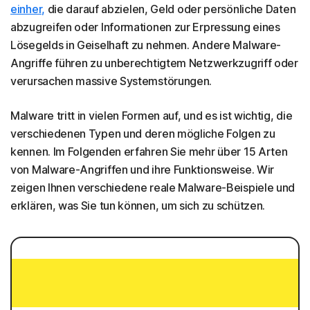
einher,
die darauf abzielen, Geld oder persönliche Daten
13. Wiper
abzugreifen oder Informationen zur Erpressung eines
14. Scareware
Lösegelds in Geiselhaft zu nehmen. Andere Malware-
Angriffe führen zu unberechtigtem Netzwerkzugriff oder
15. Logikbomben
verursachen massive Systemstörungen.
Wie wird Malware eingeschleust bzw. aktiviert?
Malware tritt in vielen Formen auf, und es ist wichtig, die
So schützen Sie sich vor Malware
verschiedenen Typen und deren mögliche Folgen zu
kennen. Im Folgenden erfahren Sie mehr über 15 Arten
Schützen Sie sich vor Malware aller Art
von Malware-Angriffen und ihre Funktionsweise. Wir
Häufig gestellte Fragen zu den verschiedenen
zeigen Ihnen verschiedene reale Malware-Beispiele und
Arten von Malware
erklären, was Sie tun können, um sich zu schützen.