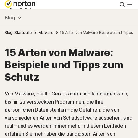
Suche
Persönlich
Blog
Small Business
Blog-Startseite
Malware
15 Arten von Malware: Beispiele und Tipps z
15 Arten von Malware:
Ressourcen
Beispiele und Tipps zum
Support
Schutz
Kostenlos testen
Von Malware, die Ihr Gerät kapern und lahmlegen kann,
bis hin zu versteckten Programmen, die Ihre
persönlichen Daten stehlen – die Gefahren, die von
Deutschland
verschiedenen Arten von Schadsoftware ausgehen, sind
real – und es werden immer mehr. In diesem Leitfaden
Einloggen
erfahren Sie mehr über die gängigsten Arten von