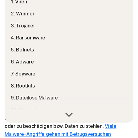
1. Viren
2. Würmer
3. Trojaner
4. Ransomware
5. Botnets
6. Adware
7. Spyware
8. Rootkits
9. Dateilose Malware
10. Malvertising
Bei Malware handelt es sich um Programme, Codes oder
Dateien, die darauf ausgelegt sind, Systeme zu stören
11. Keylogger
oder zu beschädigen bzw. Daten zu stehlen.
Viele
12. Cryptojacker
Malware-Angriffe gehen mit Betrugsversuchen