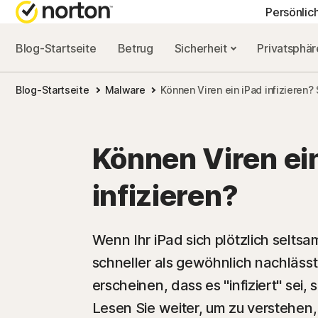
Persönlic
Blog-Startseite
Betrug
Sicherheit
Privatsphä
ALL-IN-ONE-AB
NORTON-BLOG
HIL
Blog-Startseite
Malware
Können Viren ein iPad infizieren? 
Norton 360 Advan
Sicherheitsresso
Kun
Norton 360 Premi
Privatsphäre-Re
Können Viren ei
Norton 360 Deluxe
Leistungsressou
infizieren?
Norton 360 Standa
Betrugsressourc
Wenn Ihr iPad sich plötzlich seltsa
schneller als gewöhnlich nachläs
Alle Produkte un
erscheinen, dass es "infiziert" sei,
Lesen Sie weiter, um zu verstehen,