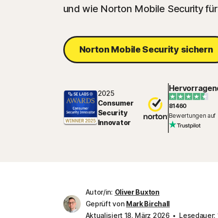
und wie Norton Mobile Security für
Norton Mobile Security sichern
Hervorragen
2025
Consumer
81460
Security
Bewertungen auf
Innovator
Autor/in:
Oliver Buxton
Geprüft von
Mark Birchall
Aktualisiert 18. März 2026
Lesedauer: 