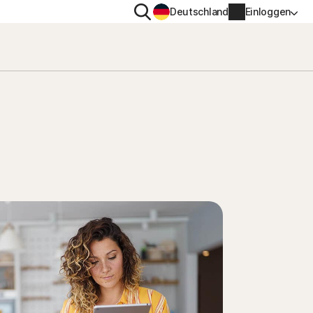
Suchen
Deutschland
Einloggen
TENSCHUTZ
WEITERE
gs-
en
ton VPN
Norton Identity Advisor Pl
ton AntiTrack
Norton Ultimate Help Desk
Kontoinformationen
nung
Rechnungsinformationen
Verlängern
Auftragsverlauf
Produktschlüssel eingeben