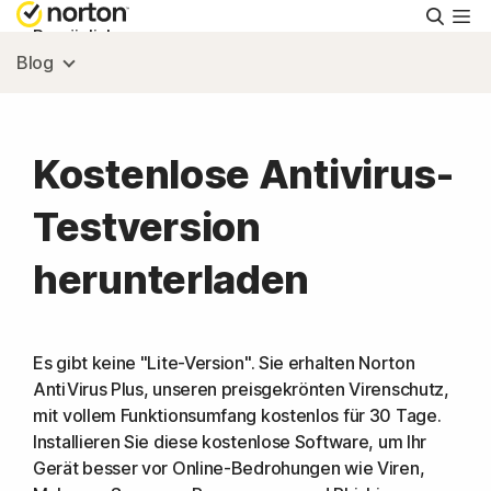
Suche
Persönlich
Blog
Small Business
Kostenlose Antivirus-
Ressourcen
Testversion
Support
herunterladen
Kostenlos testen
Es gibt keine "Lite-Version". Sie erhalten Norton
AntiVirus Plus, unseren preisgekrönten Virenschutz,
Deutschland
mit vollem Funktionsumfang kostenlos für 30 Tage.
Installieren Sie diese kostenlose Software, um Ihr
Einloggen
Gerät besser vor Online-Bedrohungen wie Viren,