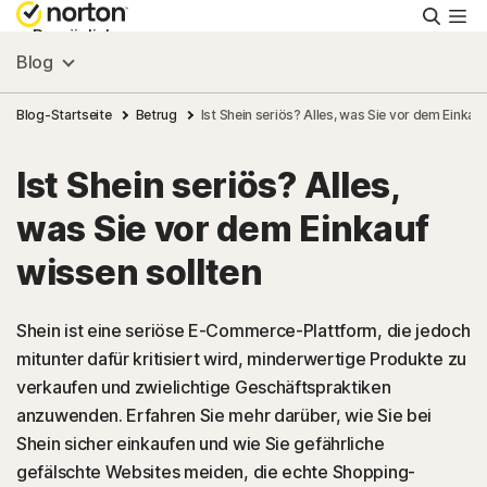
Suche
Persönlich
Blog
Small Business
Blog-Startseite
Betrug
Ist Shein seriös? Alles, was Sie vor dem Einkau
Ist Shein seriös? Alles,
Ressourcen
was Sie vor dem Einkauf
Support
wissen sollten
Kostenlos testen
Shein ist eine seriöse E-Commerce-Plattform, die jedoch
mitunter dafür kritisiert wird, minderwertige Produkte zu
verkaufen und zwielichtige Geschäftspraktiken
Deutschland
anzuwenden. Erfahren Sie mehr darüber, wie Sie bei
Shein sicher einkaufen und wie Sie gefährliche
Einloggen
gefälschte Websites meiden, die echte Shopping-