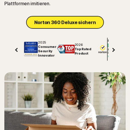
Plattformen imitieren.
Norton 360 Deluxe sichern
Hervorragend
2025
2026
Consumer
Top Rated
81847
Security
Bewertungen auf
Product
Innovator