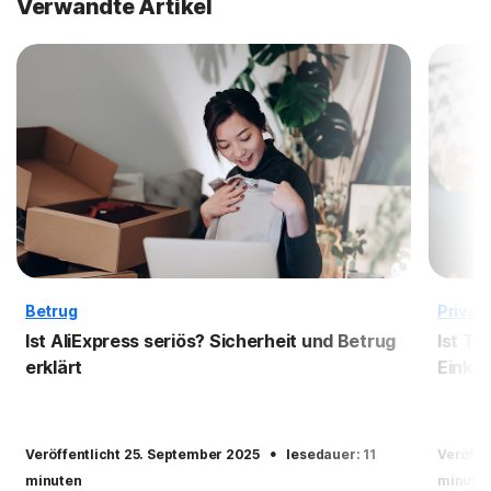
Verwandte Artikel
Betrug
Privat
Ist AliExpress seriös? Sicherheit und Betrug
Ist Te
erklärt
Einka
·
Veröffentlicht 25. September 2025
lesedauer: 11
Veröffe
minuten
minute