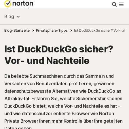
Suche
Persönlich
Blog
Small Business
Blog-Startseite
Privatsphäre-Tipps
Ist DuckDuckGo sicher? Vor- und N
Ist DuckDuckGo sicher?
Ressourcen
Vor- und Nachteile
Support
Da beliebte Suchmaschinen durch das Sammeln und
Verkaufen von Benutzerdaten profitieren, gewinnen
Kostenlos testen
datenschutzbewusste Alternativen wie DuckDuckGo an
Attraktivität. Erfahren Sie, welche Sicherheitsfunktionen
Deutschland
DuckDuckGo bietet, welche Vor- und Nachteile es hat –
und wie datenschutzorientierte Browser wie Norton
Private Browser Ihnen mehr Kontrolle über Ihre geteilten
Einloggen
Daten geben.