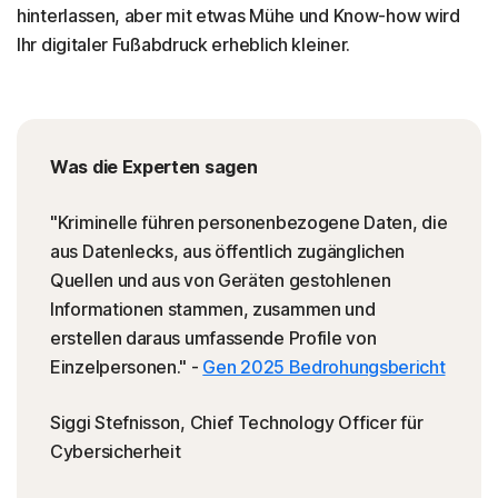
hinterlassen, aber mit etwas Mühe und Know-how wird
11. Alte Blogs und Websites bereinigen
Ihr digitaler Fußabdruck erheblich kleiner.
12. Drittanbieter-Cookies löschen
13. Zugriff auf Ihre personenbezogenen Daten
einschränken
Was die Experten sagen
Behalten Sie Ihre vertraulichen Informationen für
sich
"Kriminelle führen personenbezogene Daten, die
Häufig gestellte Fragen
aus Datenlecks, aus öffentlich zugänglichen
Quellen und aus von Geräten gestohlenen
Informationen stammen, zusammen und
erstellen daraus umfassende Profile von
Einzelpersonen." -
Gen 2025 Bedrohungsbericht
Siggi Stefnisson, Chief Technology Officer für
Cybersicherheit