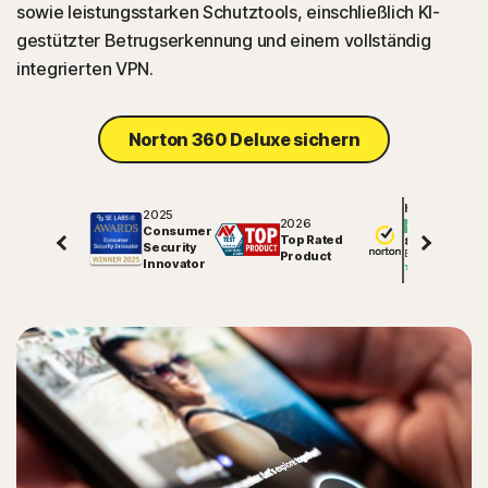
sowie leistungsstarken Schutztools, einschließlich KI-
gestützter Betrugserkennung und einem vollständig
integrierten VPN.
Norton 360 Deluxe sichern
Hervorragend
2025
2026
Consumer
Top Rated
81697
Security
Bewertungen auf
Product
Innovator