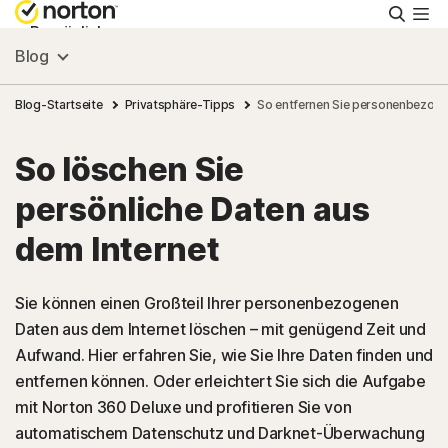
Suche
Persönlich
Blog
Small Business
Blog-Startseite
Privatsphäre-Tipps
So entfernen Sie personenbezoge
So löschen Sie
Ressourcen
persönliche Daten aus
Support
dem Internet
Kostenlos testen
Sie können einen Großteil Ihrer personenbezogenen
Daten aus dem Internet löschen – mit genügend Zeit und
Aufwand. Hier erfahren Sie, wie Sie Ihre Daten finden und
Deutschland
entfernen können. Oder erleichtert Sie sich die Aufgabe
mit Norton 360 Deluxe und profitieren Sie von
Einloggen
automatischem Datenschutz und Darknet-Überwachung