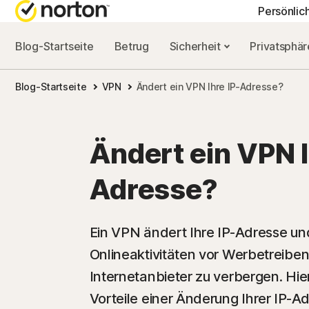
Persönlic
Blog-Startseite
Betrug
Sicherheit
Privatsphä
ALL-IN-ONE-AB
NORTON-BLOG
HIL
Blog-Startseite
VPN
Ändert ein VPN Ihre IP-Adresse?
Norton 360 Advan
Sicherheitsresso
Kun
Norton 360 Premi
Privatsphäre-Re
Ändert ein VPN I
Norton 360 Deluxe
Leistungsressou
Adresse?
Norton 360 Standa
Betrugsressourc
Ein VPN ändert Ihre IP-Adresse und
Onlineaktivitäten vor Werbetreib
Alle Produkte un
Internetanbieter zu verbergen. Hie
Vorteile einer Änderung Ihrer IP-