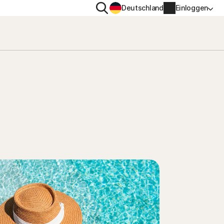
Suchen
Deutschland
Einloggen
TENSCHUTZ
WEITERE
gs-
en
ton VPN
Norton Identity Advisor Pl
ton AntiTrack
Norton Ultimate Help Desk
Kontoinformationen
nung
Rechnungsinformationen
Verlängern
Auftragsverlauf
Produktschlüssel eingeben